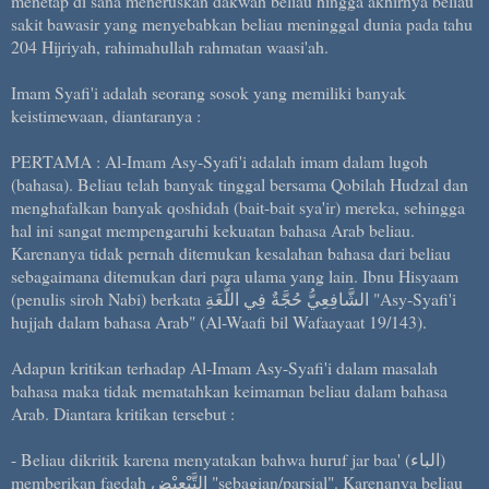
menetap di sana meneruskan dakwah beliau hingga akhirnya beliau
sakit bawasir yang menyebabkan beliau meninggal dunia pada tahu
204 Hijriyah, rahimahullah rahmatan waasi'ah.
Imam Syafi'i adalah seorang sosok yang memiliki banyak
keistimewaan, diantaranya :
PERTAMA : Al-Imam Asy-Syafi'i adalah imam dalam lugoh
(bahasa). Beliau telah banyak tinggal bersama Qobilah Hudzal dan
menghafalkan banyak qoshidah (bait-bait sya'ir) mereka, sehingga
hal ini sangat mempengaruhi kekuatan bahasa Arab beliau.
Karenanya tidak pernah ditemukan kesalahan bahasa dari beliau
sebagaimana ditemukan dari para ulama yang lain. Ibnu Hisyaam
(penulis siroh Nabi) berkata الشَّافِعِيُّ حُجَّةٌ فِي اللُّغَةِ "Asy-Syafi'i
hujjah dalam bahasa Arab" (Al-Waafi bil Wafaayaat 19/143).
Adapun kritikan terhadap Al-Imam Asy-Syafi'i dalam masalah
bahasa maka tidak mematahkan keimaman beliau dalam bahasa
Arab. Diantara kritikan tersebut :
- Beliau dikritik karena menyatakan bahwa huruf jar baa' (الباء)
memberikan faedah التَّبْعِيْض "sebagian/parsial". Karenanya beliau