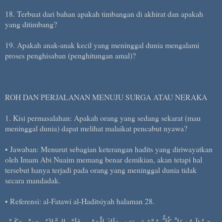
18. Terbuat dari bahan apakah timbangan di akhirat dan apakah
yang ditimbang?
19. Apakah anak-anak kecil yang meninggal dunia mengalami
proses penghisaban (penghitungan amal)?
ROH DAN PERJALANAN MENUJU SURGA ATAU NERAKA
1. Kisi permasalahan: Apakah orang yang sedang sekarat (mau
meninggal dunia) dapat melihat malaikat pencabut nyawa?
• Jawaban: Menurut sebagian keterangan hadits yang diriwayatkan
oleh Imam Abi Nuaim memang benar demikian, akan tetapi hal
tersebut hanya terjadi pada orang yang meninggal dunia tidak
secara mandadak.
• Referensi: al-Fatawi al-Haditsiyah halaman 28.
وَسُئِلَتُ: هَلْ كُلُّ مُحْتَضَرٍ يَرَى مَلَكَ الْمَوْتِ عَلَيْهِ السَّلاَمُ صَغِيْرٍ وَكَبِيْرٍ