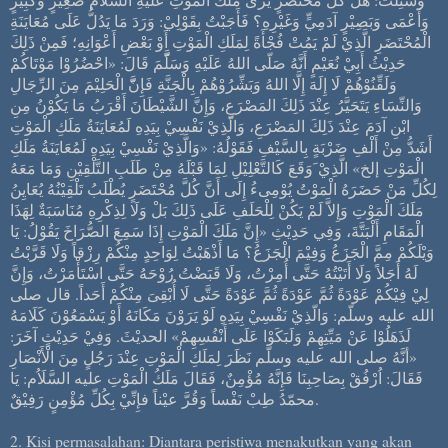
وَأَعْمَى وَبَصِيْرٍ آدَمِيٍّ وَغَيْرِهِ؟ فَأَجَبْتُ بِقَوْلِيْ: وَرَدَ مَا يَدُلُّ عَلَى مُعَايَنَةِ
الْمُحْتَضَرِ الَّذِيْ لَمْ يَمُتْ فُجْأَةً لِمَلَكِ الْمَوْتِ أَوْ بَعْضِ أَعْوَانِهِ؛ فَمِنْ ذَلِكَ
حَدِيْثُ أَبِيْ نُعَيْمٍ أَنَّهُ صَلّى اللهُ عَلَيْهِ وَسَلََّّمَ قَالَ: «احْضُرُوْا مَوْتَاكُمْ
وَلَقِّنُوْهُمْ لَا إِلَهَ إِلَّا اللهُ وَبَشِّرُوْهُمْ بِالْجَنَّةِ فَإِنَّّ الْحَلِيْمَ مِنَ الرِّجَالِ
وَالنِّسَاءِ يَتَحَيَّرُ عِنْدَ ذَلِكَ المَصْرَعِ، وَإِنَّ الشَّيْطَانَ أَقْرَبُ مَا يَكُوْنُ مِنِ
ابْنِ آدَمَ عِنْدَ ذَلِكَ المَصْرَعِ، وَالّذِيْ نَفْسِيْ بِيَدِهِ لَمُعَايَنَةُ مَلَكِ الْمَوْتِ
أَشَدُّ مِنْ أَلْفِ ضَرْبَةٍ بِالسَّيْفِ فَقَوْلُهُ: «وَالَّذِيْ نَفْسِيْ بِيَدِهِ لَمُعَايَنَةُ مَلَكِ
الْمَوْتِ إلخ» الَّذِيْ َوَقَعَ كَالتَّعْلِيْلِ لِمَا قَبْلَهُ مِنْ طَلَبِ التَّلْقِيْنِ وَمَا مَعَهُ
لِكُلِّ مَنْ حَضَرَهُ الْمَوْتُ يُوْمِىءُ إِلَى أَنَّ كُلَّ مُحْتَضَرٍ يُطْلَبُ تَلْقِيْنُهُ يُعَايِنُ
مَلَكَ الْمَوْتِ وَإِلاَّ لَمْ يَكُنْ لِلْحَلَفِ عَلَى ذَلِكَ بَلْ وَلَا لِذِكْرِهِ مُنَاسَبَةٌ لِهَذَا
الْمَقَامِ أَلْبَتَّةَ، وَفِي حَدِيْثِ «إِنَّ مَلَكَ الْمَوْتِ إِذَا سَمِعَ الصُّرَاخَ يَقُوْلُ: يَا
وَيْلَكُمْ مِمَّ الْجَزَعُ وَفِيْمَ الْجَزَعُ؟ مَا أَذْهَبْتُ لِوَاحِدٍ مِنْكُمْ رِزْقاً وَلَا قَرَّبْتُ
لَهُ أَجَلاً وَلَا أَتَيْتُهُ حَتَّى أُمِرْتُ، وَلَا قَبَضْتُ رُوْحَهُ حَتَّى اسْتَأْمَرْتُ، وَإِنَّ
لِيْ فِيْكُمْ عَوْدَةً ثُمَّ عَوْدَةً ثُمَّ عَوْدَةً حَتَّى لَا أُبْقِىَ مِنْكُمْ أَحَداً. قال صلى
الله عليه وسلّم: وَالّذِيْ نَفْسِيْ بِيَدِهِ لَوْ يَرَوْنَ مَكَانَهُ أَوْ يَسْمَعُوْنَ كَلَامَهُ
لَذَهَلُوْا عَنْ مَيِّتِهِمْ وَلَبَكَوْا عَلَى أَنْفُسِهِمْ» الحديْثَ. وَفِيْ حَدِيْثٍ آخَرَ:
«أنَّهُ صلى الله عليه وسلّم نَظَرَ لِمَلَكِ الْمَوْتِ عِنْدَ رَجُلٍ مِنَ الْأَنْصَارِ
فَقَالَ: اُرْفُقْ بِصَاحِبِنَا فَإِنَّهُ مُؤْمِنٌ، فَقَالَ مَلَكُ الْمَوْتِ عليه السَّلَاُم: يَا
محمّدُ طِبْ نَفْساً وَقُرَّ عيْناً فإِنِّيْ بِكُلِّ مُؤْمِنٍ رَفِيْقٌ.
2. Kisi permasalahan: Diantara peristiwa menakutkan yang akan