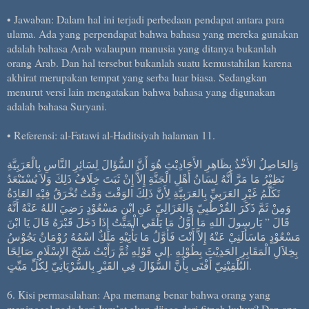
• Jawaban: Dalam hal ini terjadi perbedaan pendapat antara para
ulama. Ada yang perpendapat bahwa bahasa yang mereka gunakan
adalah bahasa Arab walaupun manusia yang ditanya bukanlah
orang Arab. Dan hal tersebut bukanlah suatu kemustahilan karena
akhirat merupakan tempat yang serba luar biasa. Sedangkan
menurut versi lain mengatakan bahwa bahasa yang digunakan
adalah bahasa Suryani.
• Referensi: al-Fatawi al-Haditsiyah halaman 11.
وَالحَاصِلُ الأَخْذُ بِظَاهِرِ الأَحَادِيْثِ هُوَ أَنَّ السُّؤَالَ لِسَائِرِ النَّاسِ بِالْعَرَبِيَّةِ
نَظِيْرُ مَا مَرَّ أَنَّهُ لِسَانُ أَهْلِ الْجَنَّةِ إِلاَّ إِنْ ثَبَتَ خِلَافُ ذَلِكَ وَلاَ يُسْتَبْعَدُ
تَكَلُّمُ غَيْرِ العَرَبِيِّ بِالعَرَبِيَّةِ لِأَنَّ ذَلِكَ الوَقْتَ وَقْتٌ تُخْرَقُ فِيْهِ العَادَةُ
وَمِنْ ثَمَّ ذَكَرَ القُرْطُبِيّ وَالغَزَالِيّ عَنِ ابْنِ مَسْعُوْدٍ رَضِيَ اللهُ عَنْهُ أَنَّهُ
قَالَ ” يَارسولَ اللهِ مَا أَوَّلُ مَا يَلْقَي الْمَيِّتُ إِذَا دَخَلَ قَبْرَهُ قَالَ يَا ابْنَ
مَسْعُوْدٍ مَاسَأَلَنِيْ عَنْهُ إِلاَّ أَنْتَ فَأَوَّلُ مَا يَأْتِيْهِ مَلَكٌ اسْمُهُ رُوْمَانُ يَجُوْسُ
بِخِلاَلِ الْمَقَابِرِ الحَدِيْثَ بِطُوْلِهِ .إلى قَوْلِهِ ثُمَّ رَأَيْتُ شَيْخَ الإِسْلَامِ صَالِحًا
البُلْْقِيْنِيّ أَفْتَى بِأَنَّ السُّؤَالَ فِي القَبْرِ بِالسُّرْيَانِيّ لِكُلِّ مَيِّتٍ.
6. Kisi permasalahan: Apa memang benar bahwa orang yang
meninggal pada hari Jum’at akan dijaga dari fitnah kubur? Dan apa