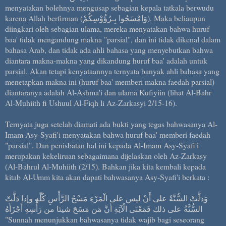
menyatakan bolehnya mengusap sebagian kepala tatkala berwudu
karena Allah berfirman (وَامْسَحُوا بِـرُؤُوْسِكُمْ). Maka beliaupun
diingkari oleh sebagian ulama, mereka menyatakan bahwa huruf
baa' tidak mengandung makna "parsial", dan ini tidak dikenal dalam
bahasa Arab, dan tidak ada ahli bahasa yang menyebutkan bahwa
diantara makna-makna yang dikandung huruf baa' adalah untuk
parsial. Akan tetapi kenyataannya ternyata banyak ahli bahasa yang
menetapkan makna ini (huruf baa' memberi makna faedah parsial)
diantaranya adalah Al-Ashma'i dan ulama Kufiyiin (lihat Al-Bahr
Al-Muhiith fi Ushuul Al-Fiqh li Az-Zarkasyi 2/15-16).
Ternyata juga setelah diamati ada bukti yang tegas bahwasanya Al-
Imam Asy-Syafi'i menyatakan bahwa huruf baa' memberi faedah
"parsial". Dan penisbatan hal ini kepada Al-Imam Asy-Syafi'i
merupakan kekeliruan sebagaimana dijelaskan oleh Az-Zarkasy
(Al-Bahrul Al-Muhiith (2/15). Bahkan jika kita kembali kepada
kitab Al-Umm kita akan dapati bahwasanya Asy-Syafi'i berkata :
وَدَلَّتْ السُّنَّةُ على أَنْ ليس على الْمَرْءِ مَسْحُ الرَّأْسِ كُلِّهِ وإذا دَلَّتْ
السُّنَّةُ على ذلك فَمَعْنَى الْآيَةِ أَنَّ مَن مَسَحَ شيئا من رَأْسِهِ أَجْزَأَهُ
"Sunnah menunjukkan bahwasanya tidak wajib bagi seseorang