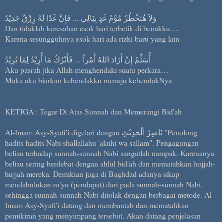
وَلاَ هُتَخْطُرْ مُوْمُ غَدٍ بِبَالِي ... فَإِنَّ غَدًا لَهُ رِزْقٌ جَدِيْدُ
Dan tidaklah keresahan esok hari terbetik di benakku….
Karena sesungguhnya esok hari ada rizki baru yang lain
أُسَلِّمُ إِنْ أَرَادَ اللهُ أَمْراً ... فَأَتْرُكُ مَا أُرِيْدُ لِمَا يُرِيْدُ
Aku pasrah jika Allah menghendaki suatu perkara…
Maka aku biarkan kehendakku menuju kehendakNya
KETIGA : Tegar Di Atas Sunnah dan Memerangi Bid'ah
Al-Imam Asy-Syafi'i digelari dengan نَاصِرُ الْحَدِيْثِ "Penolong
hadits-hadits Nabi shallallahu 'alaihi wa sallam". Pengagungan
beliau terhadap sunnah-sunnah Nabi sangatlah nampak. Karenanya
beliau sering berdebat dengan ahlul bid'ah dan mematahkan hujjah-
hujjah mereka. Demikian juga di Baghdad adanya sikap
mendahulukan ro'yu (pendapat) dari pada sunnah-sunnah Nabi,
sehingga sunnah-sunnah Nabi ditolak dengan berbagai metode. Al-
Imam Asy-Syafi'i datang dan membantah dan mematahkan
pemikiran yang menyimpang tersebut. Akan datang penjelasan