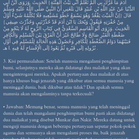
آدَمَ مَا غَرَّكَ بِي أَلَمْ تَعْلَمْ أَنِّي بَيْتُ الْفِتْنَةِ} الْحَدِيثَ .وَرَوَى ابْنُ أَبِي
الدُّنْيَا عَنْ عَبْدِ اللَّهِ بْنِ عُبَيْدٍ قَالَ بَلَغَنِي أَنَّ النَّبِيَّ صَلَّى اللَّهُ عَلَيْهِ وَسَلَّمَ
قَالَ {إنَّ الْمَيِّتَ يَقْعُدُ وَهُوَ يَسْمَعُ خَطْوَ مُشَيِّعِيهِ فَلَا يُكَلِّمُهُ شَيْءٌ أَوَّلُ
مِنْ حُفْرَتِهِ فَيَقُولُ وَيْحَكَ يَا ابْنَ آدَمَ قَدْ حُذِّرْتَنِي وَحُذِّرْتَ ضِيقِي}
الْحَدِيثَ .وَرَوَى أَبُو الْقَاسِمِ السَّعْدِيُّ فِي كِتَابِ الرُّوحِ لَهُ لَا يَنْجُو مِنْ
ضَغْطَةِ الْقَبْرِ صَالِحٌ وَلَا طَالِحٌ غَيْرَ أَنَّ الْفَرْقَ بَيْنَ الْمُسْلِمِ وَالْكَافِرِ
فَبَيْنَهُمَا دَوَامُ الضَّغْطَةِ لِلْكَافِرِ وَحُصُولُ هَذِهِ الْحَالَةِ لِلْمُسْلِمِ فِي أَوَّلِ
نُزُولِهِ إلَى قَبْرِهِ ثُمَّ يَعُودُ إلَى الْإِفْسَاحِ لَهُ فِيهِ .ا هـ .
3. Kisi permasalahan: Setelah manusia mengalami penghimpitan
bumi, selanjutnya mereka akan didatangi dua malaikat yang akan
menginterogasi mereka. Apakah pertanyaan dua malaikat di atas
hanya khusus bagi jenazah yang dikubur atau semua manusia yang
meninggal dunia, baik dikubur atau tidak? Dan apakah semua
manusia akan mengalaminya tanpa terkecuali?
• Jawaban: Memang benar, semua manusia yang telah meninggal
dunia dan telah mangalami penghimpitan bumi pasti akan didatangi
dua malaikat yang disebut Munkar dan Nakir. Mereka datang untuk
menguji manusia dengan beberapa pertanyaan seputar pokok-pokok
agama dan semuanya akan mengalami proses itu, baik jenazah
tersebut dikubur atau tidak, seperti mati terbakar sampai menjadi