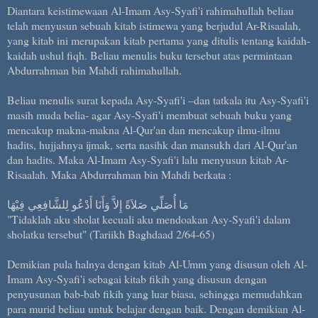
Diantara keistimewaan Al-Imam Asy-Syafi'i rahimahullah beliau
telah menyusun sebuah kitab istimewa yang berjudul Ar-Risaalah,
yang kitab ini merupakan kitab pertama yang ditulis tentang kaidah-
kaidah ushul fiqh. Beliau menulis buku tersebut atas permintaan
Abdurrahman bin Mahdi rahimahullah.
Beliau menulis surat kepada Asy-Syafi'i –dan tatkala itu Asy-Syafi'i
masih muda belia- agar Asy-Syafi'i membuat sebuah buku yang
mencakup makna-makna Al-Qur'an dan mencakup ilmu-ilmu
hadits, hujjahnya ijmak, serta nasihk dan mansukh dari Al-Qur'an
dan hadits. Maka Al-Imam Asy-Syafi'i lalu menyusun kitab Ar-
Risaalah. Maka Abdurrahman bin Mahdi berkata :
مَا أُصَلِّي صَلاَةً إِلاَّ وَأَنَا أَدْعُو لِلشَّافِعِي فِيْهَا
"Tidaklah aku sholat kecuali aku mendoakan Asy-Syafi'i dalam
sholatku tersebut" (Tariikh Baghdaad 2/64-65)
Demikian pula halnya dengan kitab Al-Umm yang disusun oleh Al-
Imam Asy-Syafi'i sebagai kitab fikih yang disusun dengan
penyusunan bab-bab fikih yang luar biasa, sehingga memudahkan
para murid beliau untuk belajar dengan baik. Dengan demikian Al-