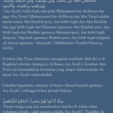
الشافعي أفقه من محمد، وأبي يوسف، وأبي حنيفة، وحماد،
وإبراهيم، وعلقمة، والأسود
"Asy-Syafi'i lebih faqih dari pada Muhammad bin Al-Hasan dan
juga Abu Yusuf (Muhamamad bin Al-Hasan dan Abu Yusuf adalah
murid senior Abu Hanifah-pen), dan lebih faqih dari Abu Hanifah,
dan juga lebih faqih dari Hammad (gurunya Abu Hanifah-pen), dan
lebih faqih dari Ibrahim (gurunya Hammad-pen), dan lebih faqih
daripada 'Alqomah (gurunya Ibrahim-pen), dan lebih faqih daripada
Al-Aswad (gurunya 'Alqomah)" (Mukhtashor Taarikh Dimasyq
6/434)
Padahal Abu Tsaur dahulunya mengikuti madzhab Ahlu Ro'yi di
Baghdad sebelum datangnya Al-Imam Asy-Syafi'i. Jawaban Abu
Tsaur ini menunjukkan kecintaan yang sangat dalam kepada Al-
Imam Asy-Syafi'i rahimahullah.
Lihatlah bagaimana cintanya Al-Imam Ahmad kepada gurunya
Asy-Syafi'i, sehingga beliau pernah berkata :
سِتَّةٌ أَدْعُوا لَهُمْ سَحراً، أَحَدُهُمْ الشَّافِعِيُّ
"Enam orang yang aku mendoaakan mereka di waktu sahur
(sebelum subuh), salah satunya adalah Asy-Syafi'i" (Taariikh Al-