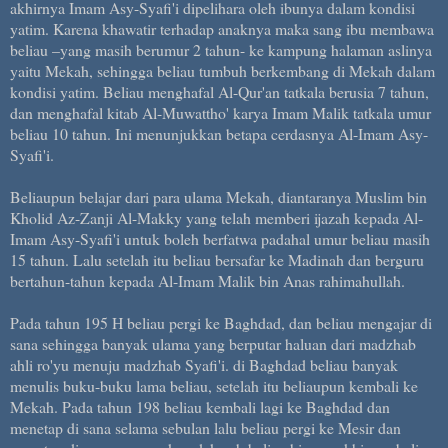
akhirnya Imam Asy-Syafi'i dipelihara oleh ibunya dalam kondisi
yatim. Karena khawatir terhadap anaknya maka sang ibu membawa
beliau –yang masih berumur 2 tahun- ke kampung halaman aslinya
yaitu Mekah, sehingga beliau tumbuh berkembang di Mekah dalam
kondisi yatim. Beliau menghafal Al-Qur'an tatkala berusia 7 tahun,
dan menghafal kitab Al-Muwattho' karya Imam Malik tatkala umur
beliau 10 tahun. Ini menunjukkan betapa cerdasnya Al-Imam Asy-
Syafi'i.
Beliaupun belajar dari para ulama Mekah, diantaranya Muslim bin
Kholid Az-Zanji Al-Makky yang telah memberi ijazah kepada Al-
Imam Asy-Syafi'i untuk boleh berfatwa padahal umur beliau masih
15 tahun. Lalu setelah itu beliau bersafar ke Madinah dan berguru
bertahun-tahun kepada Al-Imam Malik bin Anas rahimahullah.
Pada tahun 195 H beliau pergi ke Baghdad, dan beliau mengajar di
sana sehingga banyak ulama yang berputar haluan dari madzhab
ahli ro'yu menuju madzhab Syafi'i. di Baghdad beliau banyak
menulis buku-buku lama beliau, setelah itu beliaupun kembali ke
Mekah. Pada tahun 198 beliau kembali lagi ke Baghdad dan
menetap di sana selama sebulan lalu beliau pergi ke Mesir dan