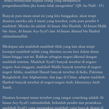
"Maka bertanyalah kepada orang yang mempunyai
pengetahuan/ilmu jika kamu tidak mengetahui" (QS An-Nahl : 43)
Banyak para imam umat ini yang kita banggakan, akan tetapi
diantara mereka ada 4 imam yang tersohor, yaitu para pendiri 4
madzhab. Mereka itu adalah Al-Imam Abu Hanifah, Al-Imam Malik
bin Anas, Al-Imam Asy-Syaf'i dan Al-Imam Ahmad bin Hanbal
rahimahumullah.
Meskipun ada madzhab-madzhab fikih yang lain akan tetapi
keempat madzhab inilah yang diterima secara luas dalam dunia
Islam hingga saat ini. Bahkan sebagian negeri dikenal dengan
madzhab tertentu. Madzhab Syafi'i banyak tersebar di negara-
negara Asia tenggara, madzhab Maliki banyak tersebar di negeri-
negeri Afrika, madzhab Hanafi banyak tersebar di India, Pakistan,
Bangladesh, dan Afghanistan, dan juga di China, adapun madzhab
Hanbali banyak tersebar di negeri-negeri Arab, khususnya Arab
Saudi.
Diantara keempat imam tersebut yang sangat cemerlang adalah Al-
Imam Asy-Syafi'i rahimahullah, beliaulah pendiri dan pemrakasa
madzhab Syafi'i yang merupakan madzhab yang banyak dianut di