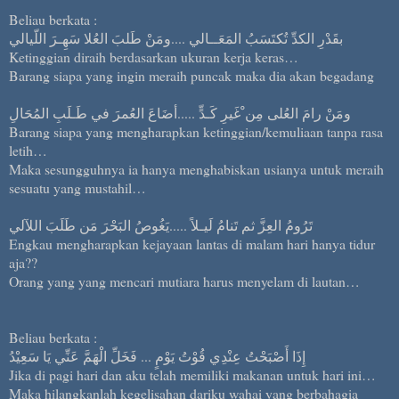
Beliau berkata :
بقَدْرِ الكدِّ تُكتَسَبُ المَعَــالي ....ومَنْ طَلبَ العُلا سَهِـرَ اللّيالي
Ketinggian diraih berdasarkan ukuran kerja keras…
Barang siapa yang ingin meraih puncak maka dia akan begadang
ومَنْ رامَ العُلى مِن ْغَيرِ كَـدٍّ .....أضَاعَ العُمرَ في طَـلَبِ المُحَالِ
Barang siapa yang mengharapkan ketinggian/kemuliaan tanpa rasa
letih…
Maka sesungguhnya ia hanya menghabiskan usianya untuk meraih
sesuatu yang mustahil…
تَرُومُ العِزَّ ثم تَنامُ لَيـلاً .....يَغُوصُ البَحْرَ مَن طَلَبَ اللآلي
Engkau mengharapkan kejayaan lantas di malam hari hanya tidur
aja??
Orang yang yang mencari mutiara harus menyelam di lautan…
Beliau berkata :
إِذَا أَصْبَحْتُ عِنْدِي قُوْتُ يَوْمٍ ... فَخَلِّ الْهَمَّ عَنِّي يَا سَعِيْدُ
Jika di pagi hari dan aku telah memiliki makanan untuk hari ini…
Maka hilangkanlah kegelisahan dariku wahai yang berbahagia