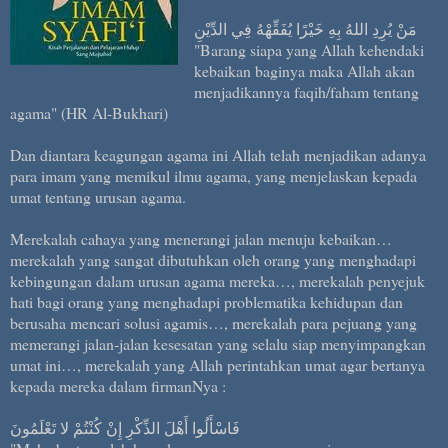
مَنْ يُرِدِ اللهُ بِهِ خَيْرًا يُفَقِّهْهُ فِي الدِّيْنِ
"Barang siapa yang Allah kehendaki
kebaikan baginya maka Allah akan
menjadikannya faqih/faham tentang
agama" (HR Al-Bukhari)
Dan diantara keagungan agama ini Allah telah menjadikan adanya
para imam yang memikul ilmu agama, yang menjelaskan kepada
umat tentang urusan agama.
Merekalah cahaya yang menerangi jalan menuju kebaikan…
merekalah yang sangat dibutuhkan oleh orang yang menghadapi
kebingungan dalam urusan agama mereka…, merekalah penyejuk
hati bagi orang yang menghadapi problematika kehidupan dan
berusaha mencari solusi agamis…, merekalah para pejuang yang
memerangi jalan-jalan kesesatan yang selalu siap menyimpangkan
umat ini…, merekalah yang Allah perintahkan umat agar bertanya
kepada mereka dalam firmanNya :
فَاسْأَلُوا أَهْلَ الذِّكْرِ إِنْ كُنْتُمْ لا تَعْلَمُونَ