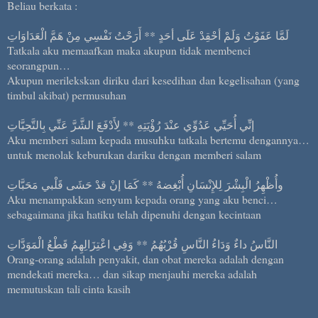
Beliau berkata :
لَمَّا عَفَوْتُ وَلَمْ أحْقِدْ عَلَى أحَدٍ ** أَرَحْتُ نَفْسِي مِنْ هَمَّ الْعَدَاوَاتِ
Tatkala aku memaafkan maka akupun tidak membenci
seorangpun…
Akupun merilekskan diriku dari kesedihan dan kegelisahan (yang
timbul akibat) permusuhan
إنِّي أُحَيِّي عَدُوِّي عنْدَ رُؤْيَتِهِ ** لِأَدْفَعَ الشَّرَّ عَنِّي بِالتَّحِيَّاتِ
Aku memberi salam kepada musuhku tatkala bertemu dengannya…
untuk menolak keburukan dariku dengan memberi salam
وأُظْهِرُ الْبِشْرَ لِلإِنْسَانِ أُبْغِضهُ ** كَمَا إنْ قدْ حَشَى قَلْبي مَحَبَّاتِ
Aku menampakkan senyum kepada orang yang aku benci…
sebagaimana jika hatiku telah dipenuhi dengan kecintaan
النَّاسُ داءٌ وَدَاءُ النَّاسِ قُرْبُهُمُ ** وَفِي اعْتِزَالِهِمُ قَطْعُ الْمَوَدَّاتِ
Orang-orang adalah penyakit, dan obat mereka adalah dengan
mendekati mereka… dan sikap menjauhi mereka adalah
memutuskan tali cinta kasih