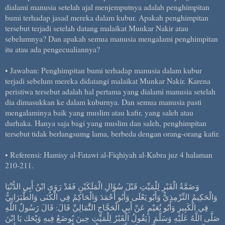
dialami manusia setelah ajal menjemputnya adalah penghimpitan
bumi terhadap jasad mereka dalam kubur. Apakah penghimpitan
tersebut terjadi setelah datang malaikat Munkar Nakir atau
sebelumnya? Dan apakah semua manusia mengalami penghimpitan
itu atau ada pengecualiannya?
• Jawaban: Penghimpitan bumi terhadap manusia dalam kubur
terjadi sebelum mereka didatangi malaikat Munkar Nakir. Karena
peristiwa tersebut adalah hal pertama yang dialami manusia setelah
dia dimasukkan ke dalam kuburnya. Dan semua manusia pasti
mengalaminya baik yang muslim atau kafir, yang saleh atau
durhaka. Hanya saja bagi yang muslim dan saleh, penghimpitan
tersebut tidak berlangsumg lama, berbeda dengan orang-orang kafir.
• Referensi: Hamisy al-Fatawi al-Fiqhiyah al-Kubra juz 4 halaman
210-211.
وَضَمَّةُ الْقَبْرِ لِلْمَيِّتِ قَبْلَ سُؤَالِ الْمَلَكَيْنِ فَقَدْ رَوَى ابْنُ أَبِي الدُّنْيَا
وَالْحَكِيمُ التِّرْمِذِيُّ وَأَبُو يَعْلَى وَأَبُو أَحْمَدَ وَالْحَاكِمُ فِي الْكُنَى وَالطَّبَرَانِيُّ
فِي الْكَبِيرِ وَأَبُو نُعَيْمٍ عَنْ أَبِي الْحَجَّاجِ التَُّمَالِيِّ قَالَ: قَالَ رَسُولُ اللَّهِ
صَلَّى اللَّهُ عَلَيْهِ وَسَلَّمَ {يَقُولُ الْقَبْرُ لِلْمَيِّتِ حِينَ يُوضَعُ فِيهِ وَيْحَك يَا ابْنَ