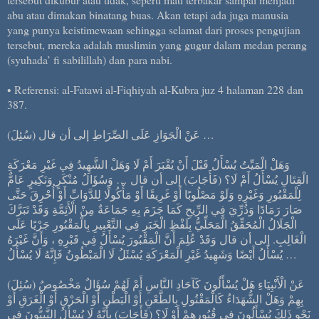
abu atau dimakan binatang buas. Akan tetapi ada juga manusia
yang punya keistimewaan sehingga selamat dari proses pengujian
tersebut, mereka adalah muslimin yang gugur dalam medan perang
(syuhada’ fi sabilillah) dan para nabi.
• Referensi: al-Fatawi al-Fiqhiyah al-Kubra juz 4 halaman 228 dan
387.
(سُئِلَ) عَنْ الْجَوَازِ عَلَى الصِّرَاطِ إلى أن قال …
وَهَلْ الْمَيِّتُ يُسْأَلُ قَبْلَ أَنْ يُقْبَرَ أَمْ لَا وَهَلْ الشَّهِيدُ فِي غَيْرِ مَعْرَكَةِ
الْقِتَالِ يُسْأَلُ أَمْ لَا؟ (فَأَجَابَ) إلى أن قال … وَسُؤَالُ مُنْكَرٍ وَنَكِيرٍ عَامٌّ
لِلْمَقْبُورِ وَغَيْرِهِ وَلَوْ مَصْلُوبًا أَوْ غَرِيقًا أَوْ مَأْكُولًا لِلدَّوَابِّ أَوْ أُحْرِقَ حَتَّى
صَارَ رَمَادًا وَذُرِّيَ فِي الرِّيحِ كَمَا جَزَمَ بِهِ جَمَاعَةٌ مِنْ الْأَئِمَّةِ وَقَدْ تَبَرَّكَ
الْجَلَالُ الْمُحَقِّقُ الْمَحَلِّيُّ بِلَفْظِ الْخَبَرِ فِي التَّعْبِيرِ بِالْمَقْبُورِ جَرْيًا عَلَى
الْغَالِبِ. إلى أن قال وَقَدْ عُلِمَ أَنَّ الْمَقْبُورَ يُسْأَلُ فِي قَبْرِهِ ، وَأَنَّ غَيْرَهُ
يُسْأَلُ أَيْضًا وَشَهِيدُ غَيْرِ الْمَعْرَكَةِ يُسْئَلُ لَا الْمَبْطُونُ فَإِنَّهُ لَا يُسْأَلُ …
(سُئِلَ) عَنْ الْأَنْبِيَاءِ هَلْ يُسْأَلُونَ كَآحَادِ النَّاسِ أَمْ لَهُمْ سُؤَالٌ مَخْصُوصٌ
بِهِمْ وَهَلْ الشُّهَدَاءُ كَالْمَقْتُولِ بِالطَّعْنِ أَوْ الْبَطْنِ أَوْ الْحَرْقِ أَوْ الْغَرَقِ أَوْ
نَحْوِ ذَلِكَ يُسْأَلُونَ فِي قُبُورِهِمْ أَوْ لَا؟ (فَأَجَابَ) بِأَنَّهُ لَا يُسْأَلُ النَّبِيُّونَ فِي