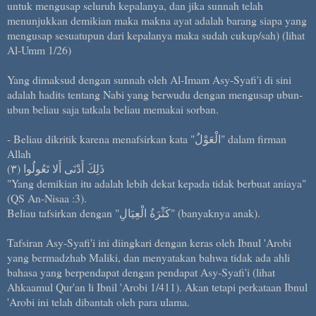
untuk mengusap seluruh kepalanya, dan jika sunnah telah
menunjukkan demikian maka makna ayat adalah barang siapa yang
mengusap sesuatupun dari kepalanya maka sudah cukup/sah) (lihat
Al-Umm 1/26)
Yang dimaksud dengan sunnah oleh Al-Imam Asy-Syafi'i di sini
adalah hadits tentang Nabi yang berwudu dengan mengusap ubun-
ubun beliau saja tatkala beliau memakai sorban.
- Beliau dikritik karena menafsirkan kata "الْعَوْلُ" dalam firman
Allah
ذَلِكَ أَدْنَى أَلا تَعُولُوا (٣)
"Yang demikian itu adalah lebih dekat kepada tidak berbuat aniaya"
(QS An-Nisaa :3).
Beliau tafsirkan dengan "كَثْرَةُ الْعِيَالِ" (banyaknya anak).
Tafsiran Asy-Syafi'i ini diingkari dengan keras oleh Ibnul 'Arobi
yang bermadzhab Maliki, dan menyatakan bahwa tidak ada ahli
bahasa yang berpendapat dengan pendapat Asy-Syafi'i (lihat
Ahkaamul Qur'an li Ibnil 'Arobi 1/411). Akan tetapi perkataan Ibnul
'Arobi ini telah dibantah oleh para ulama.