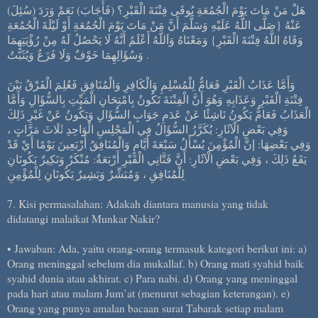
(سُئِلَ) هَلْ مَنْ مَاتَ يَوْمَ الْجُمُعَةِ يُوقَى فِتْنَةَ الْقَبْرِ؟ (فَأَجَابَ) نَعَمْ وَرَدَ
عَنْهُ {صَلَّى اللَّهُ عَلَيْهِ وَسَلَّمَ أَنَّ مَنْ مَاتَ يَوْمَ الْجُمُعَةِ أَوْ لَيْلَةَ الْجُمُعَةِ
وَقَاهُ اللَّهُ فِتْنَةَ الْقَبْرِ} وَمَعْنَاهُ وَاَللَّهُ أَعْلَمُ أَنَّهُ لَا يَحْصُلُ لَهُ مِنْ رُؤْيَتِهِمَا
وَسُؤَالِهِمَا خَوْفٌ وَلَا فَزَعٌ وَيُثَبَّتُ .
وَأَمَّا عَذَابُ الْقَبْرِ فَعَامٌّ لِلْمُسْلِمِ وَالْكَافِرِ وَالْمُنَافِقِ فَعُلِمَ الْفَرْقُ بَيْنَ
فِتْنَةِ الْقَبْرِ وَعَذَابِهِ وَهُوَ أَنَّ الْفِتْنَةَ تَكُونُ بِامْتِحَانِ الْمَيِّتِ بِالسُّؤَالِ وَأَمَّا
الْعَذَابُ فَعَامٌّ يَكُونُ نَاشِئًا عَنْ عَدَمِ جَوَابِ السُّؤَالِ وَيَكُونُ عَنْ غَيْرِ ذَلِكَ
وَفِي بَعْضِ الْآثَارِ: يُكَرَّرُ السُّؤَالُ فِي الْمَجْلِسِ الْوَاحِدِ ثَلَاثَ مَرَّاتٍ ،
وَفِي بَعْضِهَا: إنَّ الْمُؤْمِنَ يُسْأَلُ سَبْعَةَ أَيَّامٍ وَالْمُنَافِقُ أَرْبَعِينَ يَوْمًا أَيْ قَدْ
يَقَعُ ذَلِكَ ، وَفِي بَعْضِ الْآثَارِ: أَنَّ فَتَّانِي الْقَبْرِ أَرْبَعَةٌ: مُنْكَرٌ وَنَكِيرٌ يَكُونَانِ
لِلْمُنَافِقِ ، وَمُبَشِّرٌ وَبَشِيرٌ يَكُونَانِ لِلْمُؤْمِنِ
7. Kisi permasalahan: Adakah diantara manusia yang tidak
didatangi malaikat Munkar Nakir?
• Jawaban: Ada, yaitu orang-orang termasuk kategori berikut ini: a)
Orang meninggal sebelum dia mukallaf. b) Orang mati syahid baik
syahid dunia atau akhirat. c) Para nabi. d) Orang yang meninggal
pada hari atau malam Jum’at (menurut sebagian keterangan). e)
Orang yang punya amalan bacaan surat Tabarak setiap malam