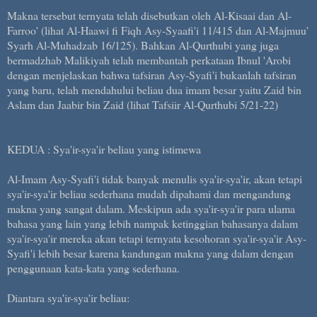
Makna tersebut ternyata telah disebutkan oleh Al-Kisaai dan Al-
Farroo' (lihat Al-Haawi fi Fiqh Asy-Syaafi'i 11/415 dan Al-Majmuu'
Syarh Al-Muhadzab 16/125). Bahkan Al-Qurthubi yang juga
bermadzhab Malikiyah telah membantah perkataan Ibnul 'Arobi
dengan menjelaskan bahwa tafsiran Asy-Syafi'i bukanlah tafsiran
yang baru, telah mendahului beliau dua imam besar yaitu Zaid bin
Aslam dan Jaabir bin Zaid (lihat Tafsiir Al-Qurthubi 5/21-22)
KEDUA : Sya'ir-sya'ir beliau yang istimewa
Al-Imam Asy-Syafi'i tidak banyak menulis sya'ir-sya'ir, akan tetapi
sya'ir-sya'ir beliau sederhana mudah dipahami dan mengandung
makna yang sangat dalam. Meskipun ada sya'ir-sya'ir para ulama
bahasa yang lain yang lebih nampak ketinggian bahasanya dalam
sya'ir-sya'ir mereka akan tetapi ternyata kesohoran sya'ir-sya'ir Asy-
Syafi'i lebih besar karena kandungan makna yang dalam dengan
penggunaan kata-kata yang sederhana.
Diantara sya'ir-sya'ir beliau: