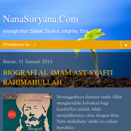
NanaSuryana.Com
enough four: Sabar, Syukur, Istighfar, Doa...
▼
Jumat, 31 Januari 2014
BIOGRAFI AL-IMAM ASY-SYAFI'I
RAHIMAHULLAH
Sesungguhnya diantara tanda Allah
menghendaki kebaikan bagi
hambaNya adalah Allah
menjadikannya cinta dengan ilmu.
Nabi shallallahu 'alaihi wa sallam
bersabda :