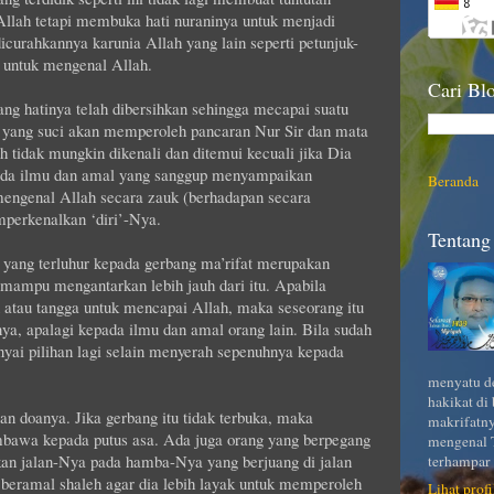
Allah tetapi membuka hati nuraninya untuk menjadi
icurahkannya karunia Allah yang lain seperti petunjuk-
 untuk mengenal Allah.
Cari Blo
ng hatinya telah dibersihkan sehingga mecapai suatu
 yang suci akan memperoleh pancaran Nur Sir dan mata
 tidak mungkin dikenali dan ditemui kecuali jika Dia
 ada ilmu dan amal yang sanggup menyampaikan
Beranda
mengenal Allah secara zauk (berhadapan secara
mperkenalkan ‘diri’-Nya.
Tentang 
 yang terluhur kepada gerbang ma’rifat merupakan
 mampu mengantarkan lebih jauh dari itu. Apabila
 atau tangga untuk mencapai Allah, maka seseorang itu
ya, apalagi kepada ilmu dan amal orang lain. Bila sudah
yai pilihan lagi selain menyerah sepenuhnya kepada
menyatu de
hakikat di
n doanya. Jika gerbang itu tidak terbuka, maka
makrifatny
awa kepada putus asa. Ada juga orang yang berpegang
mengenal T
an jalan-Nya pada hamba-Nya yang berjuang di jalan
terhampar 
beramal shaleh agar dia lebih layak untuk memperoleh
Lihat prof