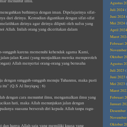
emar menuntut ilmu.
Agustus 2
Juli 2024
(
meneguhkan bathinnya dengan iman. Dipelajarinya sifat-
Juni 2024
nya dari dirinya. Kemudian digantikan dengan sifat-sifat
melatihkan dirinya agar dirinya diliputi oleh nafsu yang
Mei 2024
(
dhoi Allah. Inilah orang yang diceritakan dalam
April 202
Maret 202
Februari 
November
uh-sungguh karena memenuhi kehendak agama Kami,
Oktober 2
jalan-jalan Kami (yang menjadikan mereka memperoleh
ongan) Allah menyertai orang-orang yang berusaha
Agustus 2
)
Juli 2023
(
Juni 2023
rja dengan sungguh-sungguh menuju Tuhanmu, maka pasti
Mei 2023
(
tu” (Q.S Al Insyiqoq : 6)
Maret 202
lah dengan cara menuntut ilmu, mengamalkan ilmu yang
Februari 
ucikan hati, maka Allah menunjukan jalan dengan
Januari 20
adanya suasana berserah diri kepada Allah tanpa ragu-
Desember 
November
Oktober 2
t dan hanya Allah saja yang memiliki kuasa yang