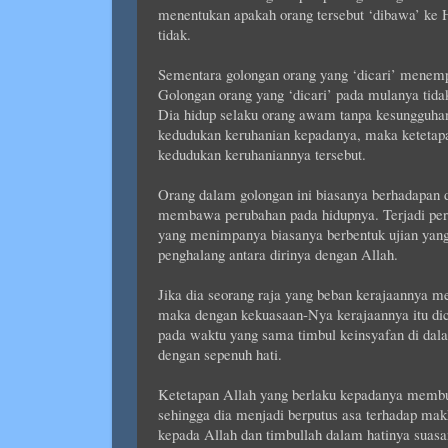
menentukan apakah orang tersebut ‘dibawa’ ke H
tidak.
Sementara golongan orang yang ‘dicari’ menemp
Golongan orang yang ‘dicari’ pada mulanya tid
Dia hidup selaku orang awam tanpa kesungguhan
kedudukan keruhanian kepadanya, maka ketetap
kedudukan keruhaniannya tersebut.
Orang dalam golongan ini biasanya berhadapan d
membawa perubahan pada hidupnya. Terjadi per
yang menimpanya biasanya berbentuk ujian yan
penghalang antara dirinya dengan Allah.
Jika dia seorang raja yang beban kerajaannya
maka dengan kekuasaan-Nya kerajaannya itu dica
pada waktu yang sama timbul keinsyafan di dal
dengan sepenuh hati.
Ketetapan Allah yang berlaku kepadanya membu
sehingga dia menjadi berputus asa terhadap mak
kepada Allah dan timbullah dalam hatinya suas