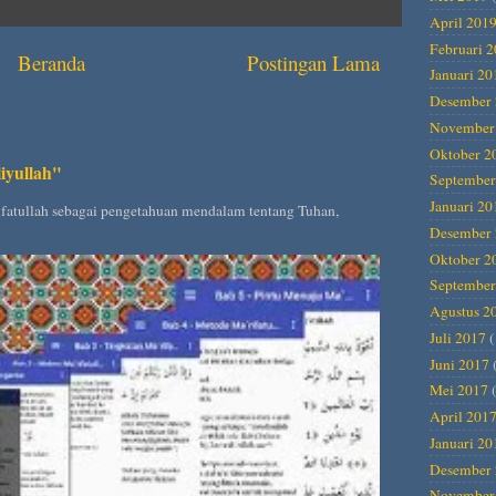
April 201
Februari 
Beranda
Postingan Lama
Januari 20
Desember 
November
Oktober 2
iyullah"
September
Januari 20
rifatullah sebagai pengetahuan mendalam tentang Tuhan,
Desember 
Oktober 2
September
Agustus 2
Juli 2017
(
Juni 2017
Mei 2017
(
April 201
Januari 20
Desember 
November