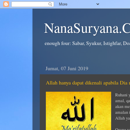
NanaSuryana.
enough four: Sabar, Syukur, Istighfar, Doa
Jumat, 07 Juni 2019
Allah hanya dapat dikenali apabila Di
Ruhani y
amal, qa
akan me
amalan i
Allah ya
Orang ya