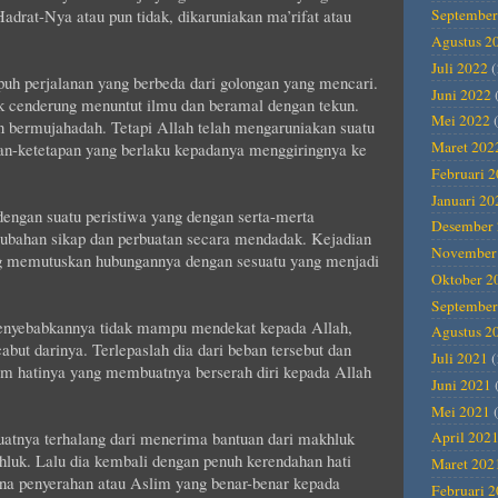
adrat-Nya atau pun tidak, dikaruniakan ma’rifat atau
September
Agustus 2
Juli 2022
(
uh perjalanan yang berbeda dari golongan yang mencari.
Juni 2022
ak cenderung menuntut ilmu dan beramal dengan tekun.
Mei 2022
(
 bermujahadah. Tetapi Allah telah mengaruniakan suatu
Maret 202
an-ketetapan yang berlaku kepadanya menggiringnya ke
Februari 
Januari 20
engan suatu peristiwa yang dengan serta-merta
Desember 
ubahan sikap dan perbuatan secara mendadak. Kejadian
November
g memutuskan hubungannya dengan sesuatu yang menjadi
Oktober 2
September
 menyebabkannya tidak mampu mendekat kepada Allah,
Agustus 2
but darinya. Terlepaslah dia dari beban tersebut dan
Juli 2021
(
am hatinya yang membuatnya berserah diri kepada Allah
Juni 2021
Mei 2021
(
atnya terhalang dari menerima bantuan dari makhluk
April 202
hluk. Lalu dia kembali dengan penuh kerendahan hati
Maret 202
ana penyerahan atau Aslim yang benar-benar kepada
Februari 