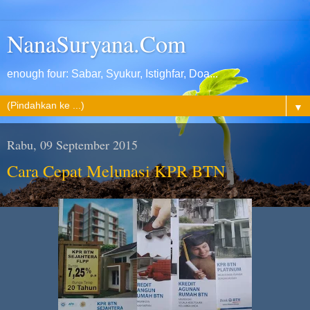
NanaSuryana.Com
enough four: Sabar, Syukur, Istighfar, Doa...
▼
Rabu, 09 September 2015
Cara Cepat Melunasi KPR BTN