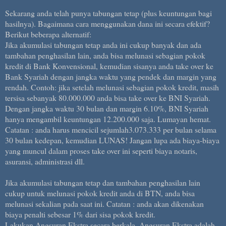
Sekarang anda telah punya tabungan tetap (plus keuntungan bagi
hasilnya). Bagaimana cara menggunakan dana ini secara efektif?
Berikut beberapa alternatif:
Jika akumulasi tabungan tetap anda ini cukup banyak dan ada
tambahan penghasilan lain, anda bisa melunasi sebagian pokok
kredit di Bank Konvensional, kemudian sisanya anda take over ke
Bank Syariah dengan jangka waktu yang pendek dan margin yang
rendah. Contoh: jika setelah melunasi sebagian pokok kredit, masih
tersisa sebanyak 80.000.000 anda bisa take over ke BNI Syariah.
Dengan jangka waktu 30 bulan dan margin 6.10%, BNI Syariah
hanya mengambil keuntungan 12.200.000 saja. Lumayan hemat.
Catatan : anda harus mencicil sejumlah3.073.333 per bulan selama
30 bulan kedepan, kemudian LUNAS! Jangan lupa ada biaya-biaya
yang muncul dalam proses take over ini seperti biaya notaris,
asuransi, administrasi dll.
Jika akumulasi tabungan tetap dan tambahan penghasilan lain
cukup untuk melunasi pokok kredit anda di BTN, anda bisa
melunasi sekalian pada saat ini. Catatan : anda akan dikenakan
biaya penalti sebesar 1% dari sisa pokok kredit.
Lakukan Angsuran Ekstra secara berkala. Angsuran Ekstra adalah