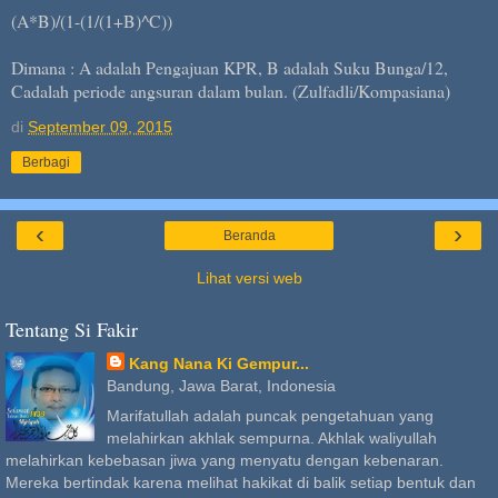
(A*B)/(1-(1/(1+B)^C))
Dimana : A adalah Pengajuan KPR, B adalah Suku Bunga/12,
Cadalah periode angsuran dalam bulan. (Zulfadli/Kompasiana)
di
September 09, 2015
Berbagi
‹
›
Beranda
Lihat versi web
Tentang Si Fakir
Kang Nana Ki Gempur...
Bandung, Jawa Barat, Indonesia
Marifatullah adalah puncak pengetahuan yang
melahirkan akhlak sempurna. Akhlak waliyullah
melahirkan kebebasan jiwa yang menyatu dengan kebenaran.
Mereka bertindak karena melihat hakikat di balik setiap bentuk dan