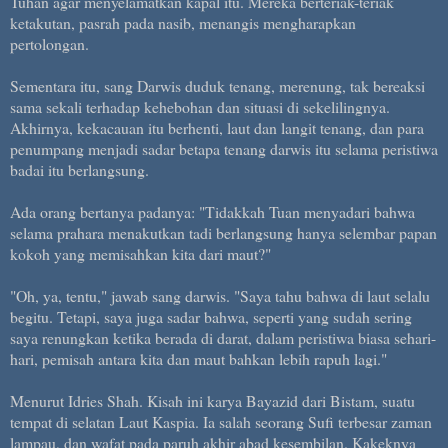
Tuhan agar menyelamatkan kapal itu. Mereka berteriak-teriak
ketakutan, pasrah pada nasib, menangis mengharapkan
pertolongan.
Sementara itu, sang Darwis duduk tenang, merenung, tak bereaksi
sama sekali terhadap kehebohan dan situasi di sekelilingnya.
Akhirnya, kekacauan itu berhenti, laut dan langit tenang, dan para
penumpang menjadi sadar betapa tenang darwis itu selama peristiwa
badai itu berlangsung.
Ada orang bertanya padanya: "Tidakkah Tuan menyadari bahwa
selama prahara menakutkan tadi berlangsung hanya selembar papan
kokoh yang memisahkan kita dari maut?"
"Oh, ya, tentu," jawab sang darwis. "Saya tahu bahwa di laut selalu
begitu. Tetapi, saya juga sadar bahwa, seperti yang sudah sering
saya renungkan ketika berada di darat, dalam peristiwa biasa sehari-
hari, pemisah antara kita dan maut bahkan lebih rapuh lagi."
Menurut Idries Shah. Kisah ini karya Bayazid dari Bistam, suatu
tempat di selatan Laut Kaspia. Ia salah seorang Sufi terbesar zaman
lampau, dan wafat pada paruh akhir abad kesembilan. Kakeknya