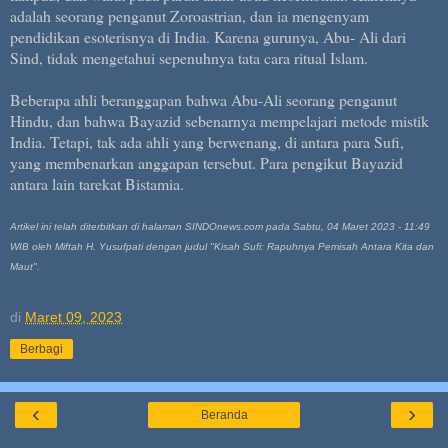
adalah seorang penganut Zoroastrian, dan ia mengenyam
pendidikan esoterisnya di India. Karena gurunya, Abu- Ali dari
Sind, tidak mengetahui sepenuhnya tata cara ritual Islam.
Beberapa ahli beranggapan bahwa Abu-Ali seorang penganut
Hindu, dan bahwa Bayazid sebenarnya mempelajari metode mistik
India. Tetapi, tak ada ahli yang berwenang, di antara para Sufi,
yang membenarkan anggapan tersebut. Para pengikut Bayazid
antara lain tarekat Bistamia.
Artikel ini telah diterbitkan di halaman SINDOnews.com pada Sabtu, 04 Maret 2023 - 11:49
WIB oleh Miftah H. Yusufpati dengan judul "Kisah Sufi: Rapuhnya Pemisah Antara Kita dan
Maut".
di
Maret 09, 2023
Berbagi
‹
›
Beranda