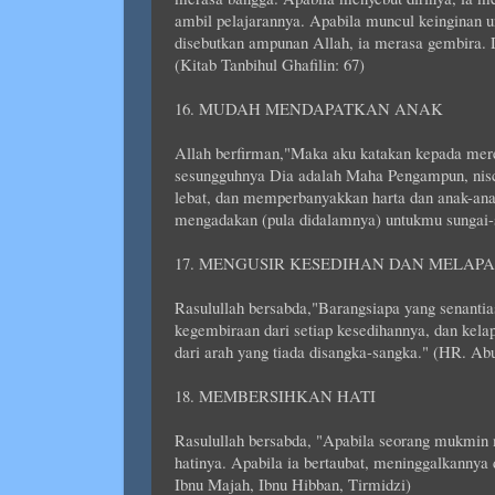
ambil pelajarannya. Apabila muncul keinginan u
disebutkan ampunan Allah, ia merasa gembira. D
(Kitab Tanbihul Ghafilin: 67)
16. MUDAH MENDAPATKAN ANAK
Allah berfirman,"Maka aku katakan kepada mer
sesungguhnya Dia adalah Maha Pengampun, nis
lebat, dan memperbanyakkan harta dan anak-a
mengadakan (pula didalamnya) untukmu sungai-s
17. MENGUSIR KESEDIHAN DAN MELAP
Rasulullah bersabda,"Barangsiapa yang senantia
kegembiraan dari setiap kesedihannya, dan kela
dari arah yang tiada disangka-sangka." (HR. A
18. MEMBERSIHKAN HATI
Rasulullah bersabda, "Apabila seorang mukmin 
hatinya. Apabila ia bertaubat, meninggalkannya d
Ibnu Majah, Ibnu Hibban, Tirmidzi)