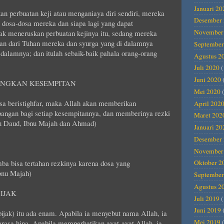
Januari 20
an perbuatan keji atau menganiaya diri sendiri, mereka
Desember 
 dosa-dosa mereka dan siapa lagi yang dapat
November
k meneruskan perbuatan kejinya itu, sedang mereka
an dari Tuhan mereka dan syurga yang di dalamnya
September
dalamnya; dan itulah sebaik-baik pahala orang-orang
Agustus 2
Juli 2020
(
Juni 2020
ANGKAN KESEMPITAN
Mei 2020
(
sa beristighfar, maka Allah akan memberikan
April 202
pangan bagi setiap kesempitannya, dan memberinya rezki
Maret 202
bu Daud, Ibnu Majah dan Ahmad)
Januari 20
Desember 
November
ba bisa tertahan rezkinya karena dosa yang
Oktober 2
bnu Majah)
September
Agustus 2
IJAK
Juli 2019
(
Juni 2019
ijak) itu ada enam. Apabila ia menyebut nama Allah, ia
Mei 2019
(
rasa hina. Apabila memperhatikan ayat-ayat Allah, ia