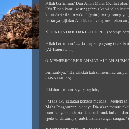
Allah berfirman,"Dan Allah Maha Melihat akan
"Ya Tuhan kami, sesungguhnya kami telah berim
kami dari siksa neraka," (yaitu) orang-orang yan
hartanya (dijalan Allah), dan yang memohon ampu
5. TERHINDAR DARI STEMPEL (bercap; be
Allah berfirman,"....Barang siapa yang tidak be
(Al-Hujurat: 11)
6. MEMPEROLEH RAHMAT ALLAH SUBH
FirmanNya, “Hendaklah kalian meminta ampun k
(An-Naml :46)
Didalam firman-Nya yang lain,
“Maka aku katakan kepada mereka, "Mohonlah 
Maha Pengampun, niscaya Dia akan menurunkan 
membanyakkan harta dan anak-anak kalian, dan
(pula di dalamnya) untuk kalian sungai-sungai."