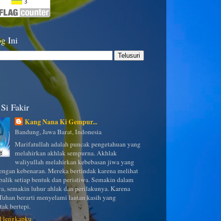
g Ini
Si Fakir
Kang Nana Ki Gempur...
Bandung, Jawa Barat, Indonesia
Marifatullah adalah puncak pengetahuan yang
melahirkan akhlak sempurna. Akhlak
waliyullah melahirkan kebebasan jiwa yang
ngan kebenaran. Mereka bertindak karena melihat
 balik setiap bentuk dan peristiwa. Semakin dalam
a, semakin luhur ahlak dan perilakunya. Karena
uhan berarti menyelami lautan kasih yang
tak bertepi.
il lengkapku