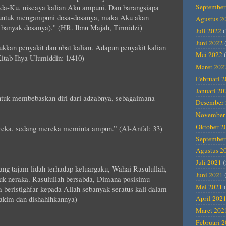
ada-Ku, niscaya kalian Aku ampuni. Dan barangsiapa
September
ntuk mengampuni dosa-dosanya, maka Aku akan
Agustus 2
banyak dosanya)." (HR. Ibnu Majah, Tirmidzi)
Juli 2022
(
Juni 2022
kkan penyakit dan ubat kalian. Adapun penyakit kalian
Mei 2022
(
(Kitab Ihya Ulumiddin: 1/410)
Maret 202
Februari 
Januari 20
untuk membebaskan diri dari adzabnya, sebagaimana
Desember 
November
Oktober 2
reka, sedang mereka meminta ampun.” (Al-Anfal: 33)
September
Agustus 2
Juli 2021
(
ang tajam lidah terhadap keluargaku, Wahai Rasulullah,
Juni 2021
uk neraka. Rasulullah bersabda, Dimana posisimu
Mei 2021
(
a beristighfar kepada Allah sebanyak seratus kali dalam
akim dan dishahihkannya)
April 202
Maret 202
Februari 