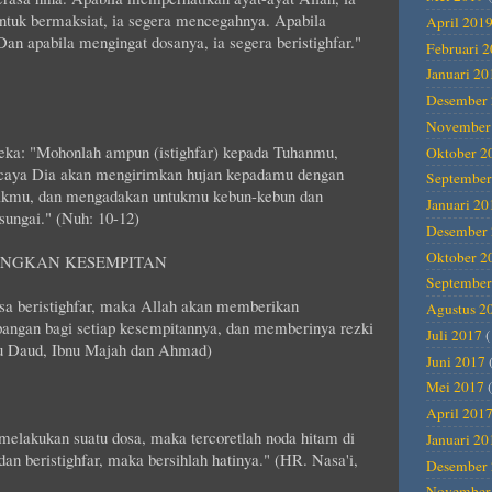
ntuk bermaksiat, ia segera mencegahnya. Apabila
April 201
an apabila mengingat dosanya, ia segera beristighfar."
Februari 
Januari 20
Desember 
November
eka: "Mohonlah ampun (istighfar) kepada Tuhanmu,
Oktober 2
caya Dia akan mengirimkan hujan kepadamu dengan
September
nakmu, dan mengadakan untukmu kebun-kebun dan
Januari 20
ungai." (Nuh: 10-12)
Desember 
Oktober 2
ANGKAN KESEMPITAN
September
sa beristighfar, maka Allah akan memberikan
Agustus 2
pangan bagi setiap kesempitannya, dan memberinya rezki
Juli 2017
(
bu Daud, Ibnu Majah dan Ahmad)
Juni 2017
Mei 2017
(
April 201
melakukan suatu dosa, maka tercoretlah noda hitam di
Januari 20
an beristighfar, maka bersihlah hatinya." (HR. Nasa'i,
Desember 
November