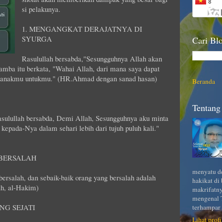
si pelakunya.
1. MENGANGKAT DERAJATNYA DI
SYURGA
Cari Blo
Rasulullah bersabda,"Sesungguhnya Allah akan
mba itu berkata, "Wahai Allah, dari mana saya dapat
far anakmu untukmu." (HR.Ahmad dengan sanad hasan)
Beranda
Tentang 
sulullah bersabda, Demi Allah, Sesungguhnya aku minta
kepada-Nya dalam sehari lebih dari tujuh puluh kali."
 BERSALAH
menyatu de
ersalah, dan sebaik-baik orang yang bersalah adalah
hakikat di
ah, al-Hakim)
makrifatny
mengenal T
NG SEJATI
terhampar 
Lihat prof