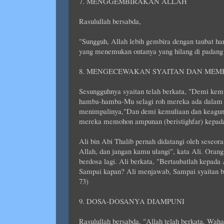
7. MENGGEMBIRAKAN ALLAH
Rasulullah bersabda,
"Sungguh, Allah lebih gembira dengan taubat ha
yang menemukan ontanya yang hilang di padang
8. MENGECEWAKAN SYAITAN DAN MEMB
Sesungguhnya syaitan telah berkata, "Demi kem
hamba-hamba-Mu selagi roh mereka ada dalam 
menimpalinya,"Dan demi kemuliaan dan keagu
mereka memohon ampunan (beristighfar) kepa
Ali bin Abi Thalib pernah didatangi oleh seseor
Allah, dan jangan kamu ulangi", kata Ali. Orang 
berdosa lagi. Ali berkata, "Bertaubatlah kepada 
Sampai kapan? Ali menjawab, Sampai syaitan ber
73)
9. DOSA-DOSANYA DIAMPUNI
Rasulullah bersabda, "Allah telah berkata, Waha