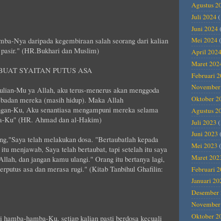
Agustus 2
Juli 2024
(
Juni 2024
mba-Nya daripada kegembiraan salah seorang dari kalian
Mei 2024
(
 pasir." (HR.Bukhari dan Muslim)
April 202
Maret 202
UAT SYAITAN PUTUS ASA
Februari 
November
ulian-Mu ya Allah, aku terus-menerus akan menggoda
Oktober 2
badan mereka (masih hidup). Maka Allah
ngan-Ku, Aku senantiasa mengampuni mereka selama
Agustus 2
da-Ku" (HR. Ahmad dan al-Hakim)
Juli 2023
(
Juni 2023
ang,"Saya telah melakukan dosa. "Bertaubatlah kepada
Mei 2023
(
itu menjawab, Saya telah bertaubat, tapi setelah itu saya
Maret 202
Allah, dan jangan kamu ulangi." Orang itu bertanya lagi,
putus asa dan merasa rugi." (Kitab Tanbihul Ghafilin:
Februari 
Januari 20
Desember 
November
Oktober 2
i hamba-hamba-Ku, setiap kalian pasti berdosa kecuali