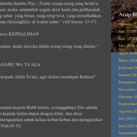
 hamba-hamba-Nya. (Yaitu) orang-orang yang berdo'a:
an, maka ampunilah segala dosa kami dan peliharalah
Arsip B
g sabar, yang benar, yang tetap ta'at, yang menafkahkan
n (beristighfar) di waktu sahur." (Ali Imran: 15-17)
Agustus 2
Juli 2026
(
rtera) KEZHALIMAN
Juni 2026
rtaubat, maka mereka itulah orang-orang yang zhalim."
Mei 2026
(
April 202
Maret 202
ANAHU WA TA'ALA
Februari 
Januari 20
epada Allah Ta'ala, agar kalian mendapat Rahmat”
Desember 
November
Oktober 2
September
ampun kepada Rabb kalian, sesungguhnya Dia adalah
Agustus 2
kepada kalian hujan dengan lebat, dan akan
Juli 2025
(
 mengadakan untuk kalian kebun-kebun dan mengadakan
 (Nuh:10-12)
Juni 2025
September