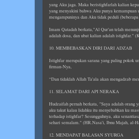
yang Aku jaga. Maka beristighfarlah kalian kep
yang menyakini bahwa Aku punya kemampuan u
mengampuninya dan Aku tidak peduli (beberapa 
Imam Qatadah berkata,"Al Qur'an telah menunju
adalah dosa, dan ubat kalian adalah istighfar." 
10. MEMBEBASKAN DIRI DARI ADZAB
Istighfar merupakan sarana yang paling pokok 
firman-Nya,
“Dan tidaklah Allah Ta'ala akan mengadzab me
11. SELAMAT DARI API NERAKA
Hudzaifah pernah berkata, "Saya adalah orang y
aku takut kalau lidahku itu menyebabkan ku mas
terhadap istighfar? Sesungguhnya, aku senantias
sehari semalam." (HR.Nasa'i, Ibnu Majah, al-H
12. MENDAPAT BALASAN SYURGA