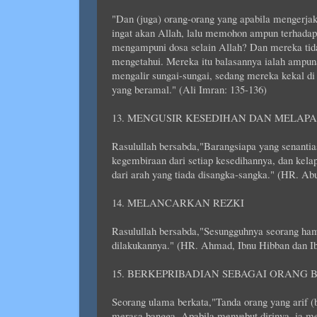
"Dan (juga) orang-orang yang apabila mengerjak
ingat akan Allah, lalu memohon ampun terhadap
mengampuni dosa selain Allah? Dan mereka tida
mengetahui. Mereka itu balasannya ialah ampun
mengalir sungai-sungai, sedang mereka kekal di 
yang beramal." (Ali Imran: 135-136)
13. MENGUSIR KESEDIHAN DAN MELAP
Rasulullah bersabda,"Barangsiapa yang senantia
kegembiraan dari setiap kesedihannya, dan kela
dari arah yang tiada disangka-sangka." (HR. A
14. MELANCARKAN REZKI
Rasulullah bersabda,"Sesungguhnya seorang ham
dilakukannya." (HR. Ahmad, Ibnu Hibban dan I
15. BERKEPRIBADIAN SEBAGAI ORANG B
Seorang ulama berkata,"Tanda orang yang arif (b
merasa bangga. Apabila menyebut dirinya, ia me