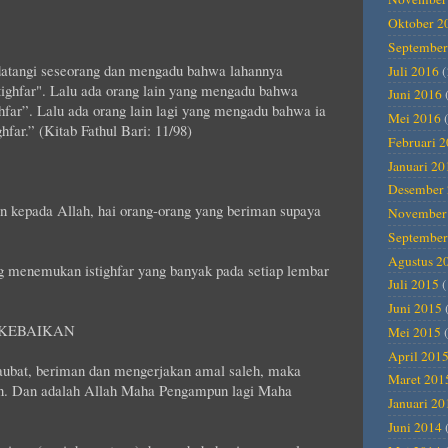
Oktober 2
September
idatangi seseorang dan mengadu bahwa lahannya
Juli 2016
(
stighfar". Lalu ada orang lain yang mengadu bahwa
Juni 2016
ghfar”. Lalu ada orang lain lagi yang mengadu bahwa ia
Mei 2016
(
hfar.” (Kitab Fathul Bari: 11/98)
Februari 
Januari 20
Desember 
n kepada Allah, hai orang-orang yang beriman supaya
November
September
Agustus 2
ng menemukan istighfar yang banyak pada setiap lembar
Juli 2015
(
Juni 2015
 KEBAIKAN
Mei 2015
(
April 201
taubat, beriman dan mengerjakan amal saleh, maka
Maret 201
kan. Dan adalah Allah Maha Pengampun lagi Maha
Januari 20
Juni 2014