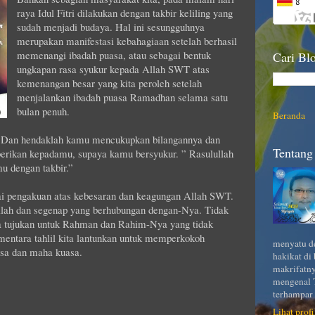
raya Idul Fitri dilakukan dengan takbir keliling yang
sudah menjadi budaya. Hal ini sesungguhnya
merupakan manifestasi kebahagiaan setelah berhasil
memenangi ibadah puasa, atau sebagai bentuk
Cari Blo
ungkapan rasa syukur kepada Allah SWT atas
kemenangan besar yang kita peroleh setelah
menjalankan ibadah puasa Ramadhan selama satu
bulan penuh.
Beranda
 “Dan hendaklah kamu mencukupkan bilangannya dan
Tentang 
erikan kepadamu, supaya kamu bersyukur. ” Rasulullah
u dengan takbir.”
gai pengakuan atas kebesaran dan keagungan Allah SWT.
Allah dan segenap yang berhubungan dengan-Nya. Tidak
ita tujukan untuk Rahman dan Rahim-Nya yang tidak
mentara tahlil kita lantunkan untuk memperkokoh
menyatu de
sa dan maha kuasa.
hakikat di
makrifatny
mengenal T
terhampar 
Lihat prof