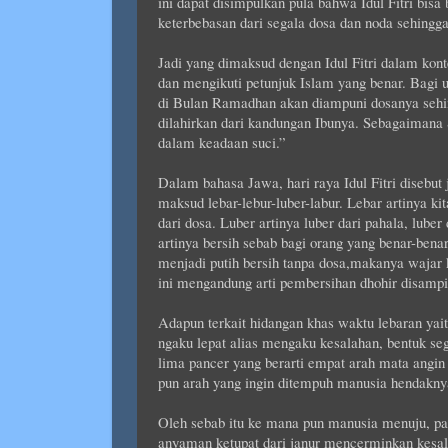
ini dapat disimpulkan pula bahwa Idul Fitri bisa
keterbebasan dari segala dosa dan noda sehingga
Jadi yang dimaksud dengan Idul Fitri dalam kont
dan mengikuti petunjuk Islam yang benar. Bagi
di Bulan Ramadhan akan diampuni dosanya sehin
dilahirkan dari kandungan Ibunya. Sebagaimana
dalam keadaan suci.”
Dalam bahasa Jawa, hari raya Idul Fitri disebut
maksud lebar-lebur-luber-labur. Lebar artinya ki
dari dosa. Luber artinya luber dari pahala, lube
artinya bersih sebab bagi orang yang benar-bena
menjadi putih bersih tanpa dosa,makanya wajar 
ini mengandung arti pembersihan dhohir disampi
Adapun terkait hidangan khas waktu lebaran yait
ngaku lepat alias mengaku kesalahan, bentuk se
lima pancer yang berarti empat arah mata angin 
pun arah yang ingin ditempuh manusia hendaknya
Oleh sebab itu ke mana pun manusia menuju, p
anyaman ketupat dari janur mencerminkan kesala