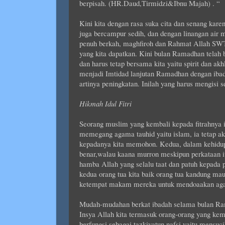
berpisah. (HR.Daud,Tirmidzi&Ibnu Majah) . “
Kini kita dengan rasa suka cita dan senang kar
juga bercampur sedih, dan dengan linangan air 
penuh berkah, maghfiroh dan Rahmat Allah SWT.
yang kita dapatkan. Kini bulan Ramadhan telah be
dan harus tetap bersama kita yaitu spirit dan a
menjadi Imtidad lanjutan Ramadhan dengan ibada
artinya peningkatan. Inilah yang harus mengisi s
Hikmah Idul Fitri
Seorang muslim yang kembali kepada fitrahnya ia
memegang agama tauhid yaitu islam, ia tetap a
kepadanya kita memohon. Kedua, dalam kehidupan
benar,walau kaana murron meskipun perkataan itu 
hamba Allah yang selalu taat dan patuh kepada 
kedua orang tua kita baik orang tua kandung ma
ketempat makam mereka untuk mendoaakan agar
Mudah-mudahan berkat ibadah selama bulan Ram
Insya Allah kita termasuk orang-orang yang kem
berfungsi sebagai tazkiyatun nafsi yaitu mensuci