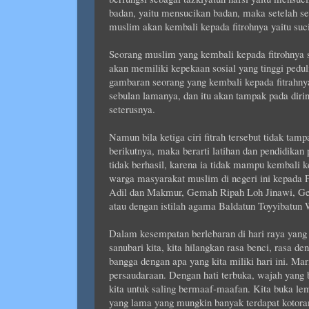
badan, yaitu mensucikan badan, maka setelah se
muslim akan kembali kepada fitrohnya yaitu suc
Seorang muslim yang kembali kepada fitrohnya s
akan memiliki kepekaan sosial yang tinggi peduli
gambaran seorang yang kembali kepada fitrahn
sebulan lamanya, dan itu akan tampak pada dirin
seterusnya.
Namun bila ketiga ciri fitrah tersebut tidak tamp
berikutnya, maka berarti latihan dan pendidika
tidak berhasil, karena ia tidak mampu kembali
warga masyarakat muslim di negeri ini kepada F
Adil dan Makmur, Gemah Ripah Loh Jinawi, Ge
atau dengan istilah agama Baldatun Toyyibatun 
Dalam kesempatan berlebaran di hari raya yang su
sanubari kita, kita hilangkan rasa benci, rasa de
bangga dengan apa yang kita miliki hari ini. Mar
persaudaraan. Dengan hati terbuka, wajah yang b
kita untuk saling bermaaf-maafan. Kita buka lem
yang lama yang mungkin banyak terdapat kotor