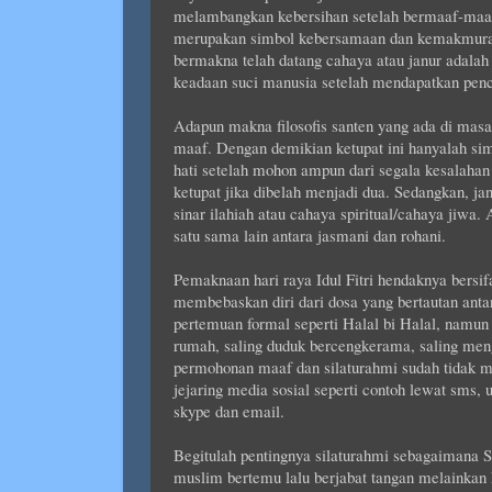
melambangkan kebersihan setelah bermaaf-maafa
merupakan simbol kebersamaan dan kemakmuran. J
bermakna telah datang cahaya atau janur adalah s
keadaan suci manusia setelah mendapatkan pen
Adapun makna filosofis santen yang ada di mas
maaf. Dengan demikian ketupat ini hanyalah si
hati setelah mohon ampun dari segala kesalahan 
ketupat jika dibelah menjadi dua. Sedangkan, 
sinar ilahiah atau cahaya spiritual/cahaya ji
satu sama lain antara jasmani dan rohani.
Pemaknaan hari raya Idul Fitri hendaknya bersifa
membebaskan diri dari dosa yang bertautan anta
pertemuan formal seperti Halal bi Halal, namu
rumah, saling duduk bercengkerama, saling men
permohonan maaf dan silaturahmi sudah tidak 
jejaring media sosial seperti contoh lewat sms, u
skype dan email.
Begitulah pentingnya silaturahmi sebagaimana 
muslim bertemu lalu berjabat tangan melainka