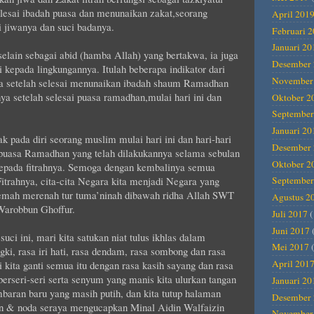
lesai ibadah puasa dan menunaikan zakat,seorang
April 201
i jiwanya dan suci badanya.
Februari 
Januari 20
elain sebagai abid (hamba Allah) yang bertakwa, ia juga
Desember 
 kepada lingkungannya. Itulah beberapa indikator dari
November
ya setelah selesai menunaikan ibadah shaum Ramadhan
ya setelah selesai puasa ramadhan,mulai hari ini dan
Oktober 2
September
Januari 20
ak pada diri seorang muslim mulai hari ini dan hari-hari
Desember 
n puasa Ramadhan yang telah dilakukannya selama sebulan
Oktober 2
 kepada fitrahnya. Semoga dengan kembalinya semua
itrahnya, cita-cita Negara kita menjadi Negara yang
September
mah merenah tur tuma’ninah dibawah ridha Allah SWT
Agustus 2
Warobbun Ghoffur.
Juli 2017
(
Juni 2017
ci ini, mari kita satukan niat tulus ikhlas dalam
Mei 2017
(
ngki, rasa iri hati, rasa dendam, rasa sombong dan rasa
April 201
i kita ganti semua itu dengan rasa kasih sayang dan rasa
erseri-seri serta senyum yang manis kita ulurkan tangan
Januari 20
baran baru yang masih putih, dan kita tutup halaman
Desember 
an & noda seraya mengucapkan Minal Aidin Walfaizin
November