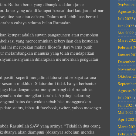
n. Butiran beras yang dibungkus dalam janur
September
anur yang ada di ketupat berasal dari katajaa-a al-nur
Agustus 2
ejatine nur atau cahaya. Dalam arti lebih luas berarti
Juli 2022
(
cerahan cahaya selama bulan Ramadan.
Juni 2022
Mei 2022
(
akan ketupat adalah suwun pangapunten atau memohon
Maret 202
mbolisasi yang mencerminkan kebersihan dan kesucian
hal ini merupakan makna filosofis dari warna putih
Februari 
janur melambangkan manusia yang telah mendapatkan
Januari 20
wa. Anyaman-anyaman diharapkan memberikan penguatan
Desember 
November
Oktober 2
t positif seperti menjalin silaturrahmi sebagai sarana
r sesama makhluk. Silaturahmi tidak hanya berbentuk
September
n juga bisa dengan cara menyambangi dari rumah ke
Agustus 2
genalkan dan mengikat kerabat. Apalagi sekarang
Juli 2021
(
mengenal batas dan waktu sebab bisa menggunakan
Juni 2021
p date status, inbox di facebook, twiter, yahoo mesenger,
Mei 2021
(
April 202
Sabda Rasulullah SAW yang artinya “Tidaklah dua orang
Maret 202
n keduanya akan diampuni (dosanya) sebelum mereka
Februari 