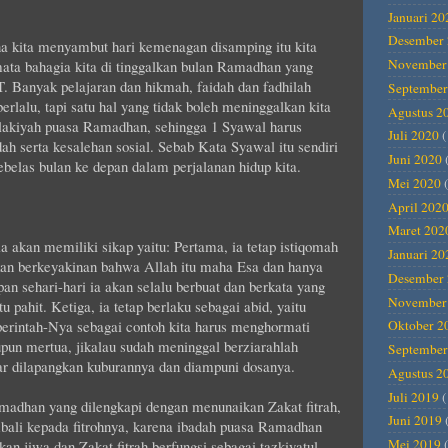
Januari 20
Desember 
ena kita menyambut hari kemenagan disamping itu kita
November
mata bahagia kita di tinggalkan bulan Ramadhan yang
 Banyak pelajaran dan hikmah, faidah dan fadhilah
September
rlalu, tapi satu hal yang tidak boleh meninggalkan kita
Agustus 2
khlakiyah puasa Ramadhan, sehingga 1 Syawal harus
Juli 2020
(
h serta kesalehan sosial. Sebab Kata Syawal itu sendiri
Juni 2020
ebelas bulan ke depan dalam perjalanan hidup kita.
Mei 2020
(
April 202
Maret 202
 akan memiliki sikap yaitu: Pertama, ia tetap istiqomah
Januari 20
kan berkeyakinan bahwa Allah itu maha Esa dan hanya
Desember 
 sehari-hari ia akan selalu berbuat dan berkata yang
November
pahit. Ketiga, ia tetap berlaku sebagai abid, yaitu
perintah-Nya sebagai contoh kita harus menghormati
Oktober 2
upun mertua, jikalau sudah meninggal berziarahlah
September
 dilapangkan kuburannya dan diampuni dosanya.
Agustus 2
Juli 2019
(
adhan yang dilengkapi dengan menunaikan Zakat fitrah,
Juni 2019
bali kepada fitrohnya, karena ibadah puasa Ramadhan
Mei 2019
(
kan jiwa dan Zakat fitrah berfungsi sebagai tazkiyatul