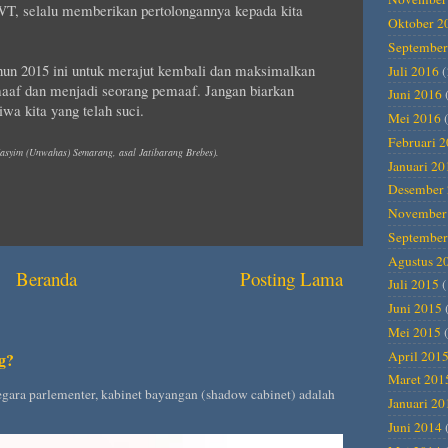
T, selalu memberikan pertolongannya kepada kita
Oktober 2
September
tahun 2015 ini untuk merajut kembali dan maksimalkan
Juli 2016
(
aaf dan menjadi seorang pemaaf. Jangan biarkan
Juni 2016
wa kita yang telah suci.
Mei 2016
(
Februari 
asyim (Unwahas) Semarang, asal Jatibarang Brebes).
Januari 20
Desember 
November
September
Agustus 2
Beranda
Posting Lama
Juli 2015
(
Juni 2015
Mei 2015
(
April 201
g?
Maret 201
gara parlementer, kabinet bayangan (shadow cabinet) adalah
Januari 20
Juni 2014