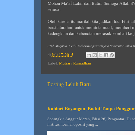
Mohon Ma’af Lahir dan Batin. Semoga Allah SW
semua.
Oleh karena itu marilah kita jadikan Idul Fitri 
bersilaturahmi untuk meminta maaf, memberi m
kedengkian dan kebencian merasuk kembali ke ji
(Hadi Mulyanto, S.Pd.I, mahasiswa pascasarjana Universitas Wahid H
di
Juli 17, 2015
Label:
Mutiara Ramadhan
Posting Lebih Baru
Kabinet Bayangan, Badut Tanpa Panggun
Secangkir Anggur Merah, Edisi 26) Pengantar: Di ne
institusi formal oposisi yang ...