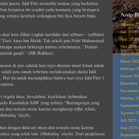
adah puasa. Idul Fitri memiliki makna yang berkaitan
iban berpuasa itu sendiri yaitu manusia yang bertaqwa.
Arsip B
ng artinya kembali sedangkan fitri bisa berarti buka
Agustus 2
Juli 2026
(
akar kata ifthar (sighat mashdar dari aftharo – yufthiru)
Juni 2026
 :”Dari Anas bin Malik: Tak sekali pun Nabi Muhammad
Fitritanpa makan beberapa kurma sebelumnya." Dalam
Mei 2026
(
umlah ganjil." (HR Bukhari).
April 202
Maret 202
uraian di atas adalah hari raya dimana umat Islam untuk
Februari 
 salah satu sunah sebelum melaksanakan shalat Idul
Januari 20
 Hal ini untuk menunjukkan bahwa hari raya Idul Fitri 1
Desember 
erpuasa.
November
ari segala dosa, kesalahan, kejelekan, keburukan
Oktober 2
 hadis Rasulullah SAW yang artinya “Barangsiapa yang
September
an dan semata-mata karena mengharap ridho Allah,
Agustus 2
Muttafaq ‘alayh).
Juli 2025
(
han dengan didasari iman dan semata-mata karena
Juni 2025
nya yang telah lalu. (Muttafaq ‘alayh). Dari penjelasan
September