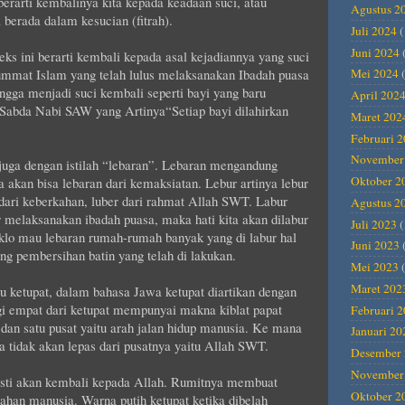
 berarti kembalinya kita kepada keadaan suci, atau
Agustus 2
 berada dalam kesucian (fitrah).
Juli 2024
(
Juni 2024
eks ini berarti kembali kepada asal kejadiannya yang suci
 ummat Islam yang telah lulus melaksanakan Ibadah puasa
Mei 2024
(
gga menjadi suci kembali seperti bayi yang baru
April 202
 Sabda Nabi SAW yang Artinya“Setiap bayi dilahirkan
Maret 202
Februari 
November
 juga dengan istilah “lebaran”. Lebaran mengandung
Oktober 2
ta akan bisa lebaran dari kemaksiatan. Lebur artinya lebur
r dari keberkahan, luber dari rahmat Allah SWT. Labur
Agustus 2
r melaksanakan ibadah puasa, maka hati kita akan dilabur
Juli 2023
(
klo mau lebaran rumah-rumah banyak yang di labur hal
Juni 2023
ng pembersihan batin yang telah di lakukan.
Mei 2023
(
Maret 202
u ketupat, dalam bahasa Jawa ketupat diartikan dengan
gi empat dari ketupat mempunyai makna kiblat papat
Februari 
dan satu pusat yaitu arah jalan hidup manusia. Ke mana
Januari 20
 tidak akan lepas dari pusatnya yaitu Allah SWT.
Desember 
November
asti akan kembali kepada Allah. Rumitnya membuat
Oktober 2
han manusia. Warna putih ketupat ketika dibelah