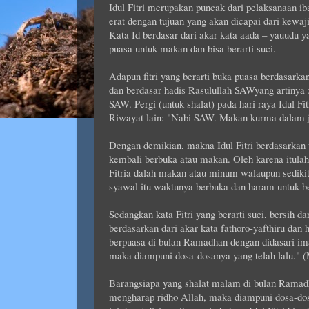
Idul Fitri merupakan puncak dari pelaksanaan ib
erat dengan tujuan yang akan dicapai dari kewaj
Kata Id berdasar dari akar kata aada – yauudu ya
puasa untuk makan dan bisa berarti suci.
Adapun fitri yang berarti buka puasa berdasarkan 
dan berdasar hadis Rasulullah SAWyang artinya
SAW. Pergi (untuk shalat) pada hari raya Idul 
Riwayat lain: "Nabi SAW. Makan kurma dalam j
Dengan demikian, makna Idul Fitri berdasarkan 
kembali berbuka atau makan. Oleh karena itulah
Fitria dalah makan atau minum walaupun sedikit.
syawal itu waktunya berbuka dan haram untuk b
Sedangkan kata Fitri yang berarti suci, bersih d
berdasarkan dari akar kata fathoro-yafthiru dan
berpuasa di bulan Ramadhan dengan didasari im
maka diampuni dosa-dosanya yang telah lalu." (
Barangsiapa yang shalat malam di bulan Ramad
mengharap ridho Allah, maka diampuni dosa-dosa