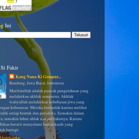
g Ini
Si Fakir
Kang Nana Ki Gempur...
Bandung, Jawa Barat, Indonesia
Marifatullah adalah puncak pengetahuan yang
melahirkan akhlak sempurna. Akhlak
waliyullah melahirkan kebebasan jiwa yang
ngan kebenaran. Mereka bertindak karena melihat
 balik setiap bentuk dan peristiwa. Semakin dalam
a, semakin luhur ahlak dan perilakunya. Karena
uhan berarti menyelami lautan kasih yang
tak bertepi.
il lengkapku