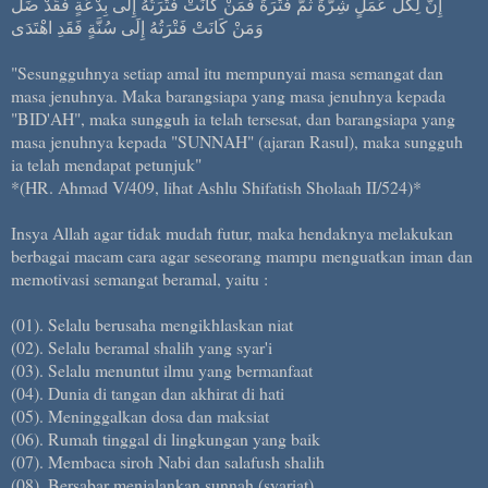
إِنَّ لِكُلِّ عَمَلٍ شِرَّةً ثُمَّ فَتْرَةً فَمَنْ كَانَتْ فَتْرَتُهُ إِلَى بِدْعَةٍ فَقَدْ ضَلَّ
وَمَنْ كَانَتْ فَتْرَتُهُ إِلَى سُنَّةٍ فَقَدِ اهْتَدَى
"Sesungguhnya setiap amal itu mempunyai masa semangat dan
masa jenuhnya. Maka barangsiapa yang masa jenuhnya kepada
"BID'AH", maka sungguh ia telah tersesat, dan barangsiapa yang
masa jenuhnya kepada "SUNNAH" (ajaran Rasul), maka sungguh
ia telah mendapat petunjuk"
*(HR. Ahmad V/409, lihat Ashlu Shifatish Sholaah II/524)*
Insya Allah agar tidak mudah futur, maka hendaknya melakukan
berbagai macam cara agar seseorang mampu menguatkan iman dan
memotivasi semangat beramal, yaitu :
(01). Selalu berusaha mengikhlaskan niat
(02). Selalu beramal shalih yang syar'i
(03). Selalu menuntut ilmu yang bermanfaat
(04). Dunia di tangan dan akhirat di hati
(05). Meninggalkan dosa dan maksiat
(06). Rumah tinggal di lingkungan yang baik
(07). Membaca siroh Nabi dan salafush shalih
(08). Bersabar menjalankan sunnah (syariat)