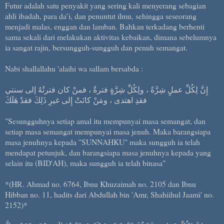
Futur adalah satu penyakit yang sering kali menyerang sebagian
ahli ibadah, para da’i, dan penuntut ilmu, sehingga seseorang
menjadi malas, enggan dan lamban. Bahkan terkadang berhenti
sama sekali dari melakukan aktivitas kebaikan, dimana sebelumnya
ia sangat rajin, bersungguh-sungguh dan penuh semangat.
Nabi shallallahu 'alaihi wa sallam bersabda :
إِنَّ لِكُلِّ عملٍ شِرَّةً ، ولِكُلِّ شِرَّةٍ فترةٌ ، فمنْ كان فترتُهُ إلى سنتي
فقدِ اهتدى ، ومَنْ كانَتْ إِلى غيرِ ذَلِكَ فقدْ هَلَكَ
"Sesungguhnya setiap amal itu mempunyai masa semangat, dan
setiap masa semangat mempunyai masa jenuh. Maka barangsiapa
masa jenuhnya kepada "SUNNAHKU" maka sungguh ia telah
mendapat petunjuk, dan barangsiapa masa jenuhnya kepada yang
selain itu (BID'AH), maka sungguh ia telah binasa"
*(HR. Ahmad no. 6764, Ibnu Khuzaimah no. 2105 dan Ibnu
Hibban no. 11, hadits dari Abdullah bin 'Amr, Shahiihul Jaami' no.
2152)*