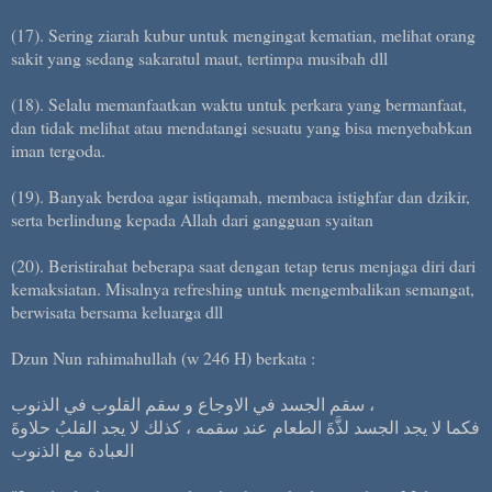
(17). Sering ziarah kubur untuk mengingat kematian, melihat orang
sakit yang sedang sakaratul maut, tertimpa musibah dll
(18). Selalu memanfaatkan waktu untuk perkara yang bermanfaat,
dan tidak melihat atau mendatangi sesuatu yang bisa menyebabkan
iman tergoda.
(19). Banyak berdoa agar istiqamah, membaca istighfar dan dzikir,
serta berlindung kepada Allah dari gangguan syaitan
(20). Beristirahat beberapa saat dengan tetap terus menjaga diri dari
kemaksiatan. Misalnya refreshing untuk mengembalikan semangat,
berwisata bersama keluarga dll
Dzun Nun rahimahullah (w 246 H) berkata :
سقم الجسد في الاوجاع و سقم القلوب في الذنوب ،
فكما لا يجد الجسد لذَّةَ الطعام عند سقمه ، كذلك لا يجد القلبُ حلاوةَ
العبادة مع الذنوب