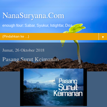
NanaSuryana.Com
enough four: Sabar, Syukur, Istighfar, Doa...
▼
Jumat, 26 Oktober 2018
Pasang Surut Keimanan