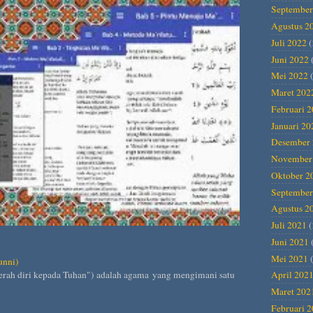
September
Agustus 2
Juli 2022
(
Juni 2022
Mei 2022
(
Maret 202
Februari 
Januari 20
Desember 
November
Oktober 2
September
Agustus 2
Juli 2021
(
Juni 2021
Mei 2021
(
unni)
April 202
Maret 202
Februari 