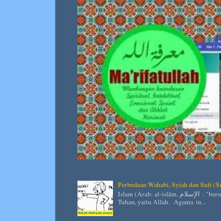
Perbedaan Wahabi, Syiah dan Sufi (S
Islam (Arab: al-islām, الإسلام : "berserah diri kepada Tuhan") adalah agama yang mengimani satu
Tuhan, yaitu Allah. Agama in...