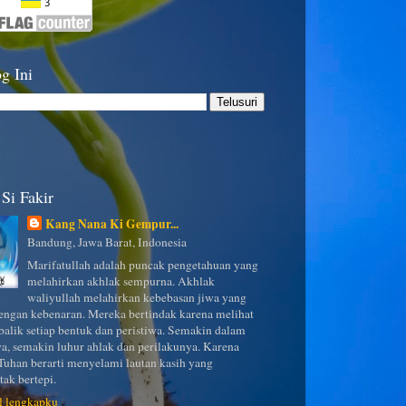
g Ini
Si Fakir
Kang Nana Ki Gempur...
Bandung, Jawa Barat, Indonesia
Marifatullah adalah puncak pengetahuan yang
melahirkan akhlak sempurna. Akhlak
waliyullah melahirkan kebebasan jiwa yang
ngan kebenaran. Mereka bertindak karena melihat
 balik setiap bentuk dan peristiwa. Semakin dalam
a, semakin luhur ahlak dan perilakunya. Karena
uhan berarti menyelami lautan kasih yang
tak bertepi.
il lengkapku