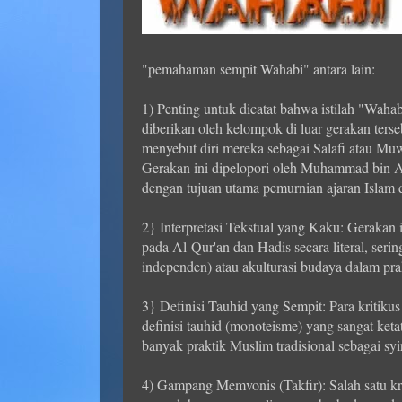
"pemahaman sempit Wahabi" antara lain:
1) Penting untuk dicatat bahwa istilah "Waha
diberikan oleh kelompok di luar gerakan terse
menyebut diri mereka sebagai Salafi atau M
Gerakan ini dipelopori oleh Muhammad bin A
dengan tujuan utama pemurnian ajaran Islam 
2} Interpretasi Tekstual yang Kaku: Gerakan
pada Al-Qur'an dan Hadis secara literal, serin
independen) atau akulturasi budaya dalam pr
3} Definisi Tauhid yang Sempit: Para kritik
definisi tauhid (monoteisme) yang sangat k
banyak praktik Muslim tradisional sebagai syir
4) Gampang Memvonis (Takfir): Salah satu k