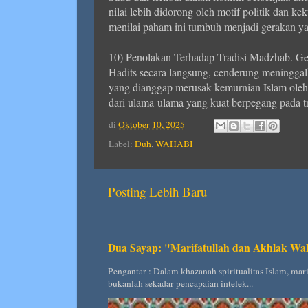
nilai lebih didorong oleh motif politik dan 
menilai paham ini tumbuh menjadi gerakan yan
10) Penolakan Terhadap Tradisi Madzhab. Ge
Hadits secara langsung, cenderung meningga
yang dianggap merusak kemurnian Islam oleh
dari ulama-ulama yang kuat berpegang pada tr
di
Oktober 10, 2025
Label:
Duh
,
WAHABI
Posting Lebih Baru
Dua Sayap: "Marifatullah dan Akhlak Wal
Pengantar : Dalam khazanah spiritualitas Islam, ma
bukanlah sekadar pencapaian intelek...