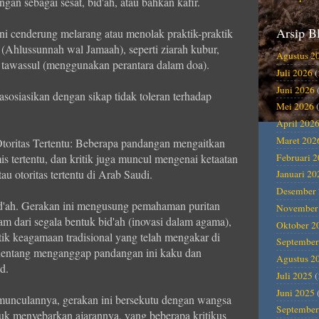
n sebagai sesat, bid'ah, atau bahkan kafir.
Arsip B
ni cenderung melarang atau menolak praktik-praktik
Ahlussunnah wal Jamaah), seperti ziarah kubur,
Agustus 2
awassul (menggunakan perantara dalam doa).
Juli 2026
(
Juni 2026
sosiasikan dengan sikap tidak toleran terhadap
Mei 2026
(
April 202
Maret 202
toritas Tertentu: Beberapa pandangan mengaitkan
Februari 
 tertentu, dan kritik juga muncul mengenai ketaatan
u otoritas tertentu di Arab Saudi.
Januari 20
Desember 
d'ah. Gerakan ini mengusung pemahaman puritan
November
m dari segala bentuk bid'ah (inovasi dalam agama),
Oktober 2
tik keagamaan tradisional yang telah mengakar di
September
nentang menganggap pandangan ini kaku dan
Agustus 2
d.
Juli 2025
(
Juni 2025
munculannya, gerakan ini bersekutu dengan wangsa
September
ntuk menyebarkan ajarannya, yang beberapa kritikus