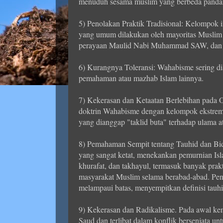
menuduh sesama muslim yang berbeda pandanga
5) Penolakan Praktik Tradisional: Kelompok i
yang umum dilakukan oleh mayoritas Muslim (
perayaan Maulid Nabi Muhammad SAW, dan t
6) Kurangnya Toleransi: Wahabisme sering dia
pemahaman atau mazhab Islam lainnya.
7) Kekerasan dan Ketaatan Berlebihan pada O
doktrin Wahabisme dengan kelompok ekstremis
yang dianggap "taklid buta" terhadap ulama ata
8) Pemahaman Sempit tentang Tauhid dan Bi
yang sangat ketat, menekankan pemurnian Isla
khurafat, dan takhayul, termasuk banyak prak
masyarakat Muslim selama berabad-abad. Pe
melampaui batas, menyempitkan definisi tauhi
9) Kekerasan dan Radikalisme. Pada awal ke
Saud dan terlibat dalam konflik bersenjata u