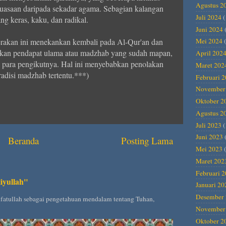
Agustus 2
kekuasaan daripada sekadar agama. Sebagian kalangan
Juli 2024
(
g keras, kaku, dan radikal.
Juni 2024
rakan ini menekankan kembali pada Al-Qur'an dan
Mei 2024
(
lkan pendapat ulama atau madzhab yang sudah mapan,
April 202
 para pengikutnya. Hal ini menyebabkan penolakan
Maret 202
adisi madzhab tertentu.***)
Februari 
November
Oktober 2
Agustus 2
Juli 2023
(
Juni 2023
Beranda
Posting Lama
Mei 2023
(
Maret 202
Februari 
iyullah"
Januari 20
Desember 
rifatullah sebagai pengetahuan mendalam tentang Tuhan,
November
Oktober 2