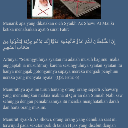
Menarik apa yang dikatakan oleh Syaikh As Showi Al Maliki
ketika menafsirkan ayat 6 surat Fatir:
إِنَّ الشَّيْطَانَ لَكُمْ عَدُوٌّ فَاتَّخِذُوهُ عَدُوًّا إِنَّمَا يَدْعُو حِزْبَهُ لِيَكُونُوا مِنْ
أَصْحَابِ السَّعِيرِ
Artinya: “Sesungguhnya syaitan itu adalah musuh bagimu, maka
anggaplah ia musuh(mu), karena sesungguhnya syaitan-syaitan itu
hanya mengajak golongannya supaya mereka menjadi penghuni
neraka yang menyala-nyala” (QS. Fatir: 6)
Menurutnya ayat ini turun tentang orang-orang seperti Khawarij
yang memalingkan makna-makna al Qur’an dan Sunnah Nabi saw
sehingga dengan pemaknaannya itu mereka menghalalkan darah
dan harta orang muslim.
Menurut Syaikh As Showi, orang-orang yang demikian saat ini
terwujud pada sekelompok di tanah Hijaz yang disebut dengan