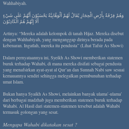
Wahhabiyah.
وَهُمْ فِرْقَةٌ بِأَرْضِ الْحِجَازِ يُقَالُ لَهُمْ اَلْوَهَّابِيَّةُ يَحْسَبُوْنَ أَنَّهُمْ عَلَى شَيْءٍ
أَلَا إِنَّهُمْ هُمُ الْكَاذِبُوْنَ
Artinya: “Mereka adalah kelompok di tanah Hijaz. Mereka disebut
dengan Wahhabiyah, yang menganggap dirinya berada pada
kebenaran. Ingatlah, mereka itu pendusta” (Lihat Tafsir As Showi)
Dalam pernyataannya ini, Syeikh As Showi memberikan statemen
buruk terhadap Wahabi, di mana mereka disifati sebagai pendusta
yang menafsirkan ayat-ayat al Qur’an dan Sunnah Nabi saw sesuai
kemauannya sendiri sehingga melegalkan permbunuhan terhadap
umat Islam.
Bukan hanya Syaikh As Showi, melainkan banyak ulama’-ulama’
dari berbagai madzhab juga memberikan statemen buruk terhadap
Wahabi. Al Hasil dari statemen-statemen tersebut adalah Wahabi
termasuk golongan yang sesat.
Mengapa Wahabi dikatakan sesat ?