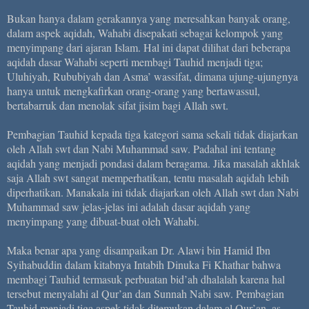
Bukan hanya dalam gerakannya yang meresahkan banyak orang,
dalam aspek aqidah, Wahabi disepakati sebagai kelompok yang
menyimpang dari ajaran Islam. Hal ini dapat dilihat dari beberapa
aqidah dasar Wahabi seperti membagi Tauhid menjadi tiga;
Uluhiyah, Rububiyah dan Asma’ wassifat, dimana ujung-ujungnya
hanya untuk mengkafirkan orang-orang yang bertawassul,
bertabarruk dan menolak sifat jisim bagi Allah swt.
Pembagian Tauhid kepada tiga kategori sama sekali tidak diajarkan
oleh Allah swt dan Nabi Muhammad saw. Padahal ini tentang
aqidah yang menjadi pondasi dalam beragama. Jika masalah akhlak
saja Allah swt sangat memperhatikan, tentu masalah aqidah lebih
diperhatikan. Manakala ini tidak diajarkan oleh Allah swt dan Nabi
Muhammad saw jelas-jelas ini adalah dasar aqidah yang
menyimpang yang dibuat-buat oleh Wahabi.
Maka benar apa yang disampaikan Dr. Alawi bin Hamid Ibn
Syihabuddin dalam kitabnya Intabih Dinuka Fi Khathar bahwa
membagi Tauhid termasuk perbuatan bid’ah dhalalah karena hal
tersebut menyalahi al Qur’an dan Sunnah Nabi saw. Pembagian
Tauhid menjadi tiga aspek tidak ditemukan dalam al Qur’an, as