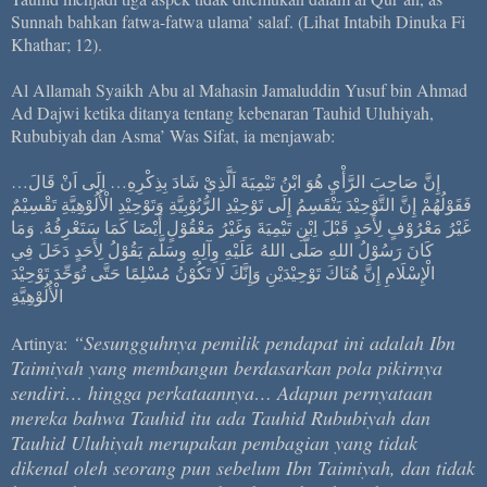
Sunnah bahkan fatwa-fatwa ulama’ salaf. (Lihat Intabih Dinuka Fi
Khathar; 12).
Al Allamah Syaikh Abu al Mahasin Jamaluddin Yusuf bin Ahmad
Ad Dajwi ketika ditanya tentang kebenaran Tauhid Uluhiyah,
Rububiyah dan Asma’ Was Sifat, ia menjawab:
إِنَّ صَاحِبَ الرَّأْيِ هُوَ ابْنُ تَيْمِيَةَ اَلَّذِيْ شَادَ بِذِكْرِهِ… اِلَى اَنْ قَالَ…
فَقَوْلُهُمْ إِنَّ التَّوْحِيْدَ يَنْقَسِمُ إِلَى تَوْحِيْدِ الرُّبُوْبِيَّةِ وَتَوْحِيْدِ الْأُلُوْهِيَّةِ تَقْسِيْمٌ
غَيْرُ مَعْرُوْفٍ لِأَحَدٍ قَبْلَ اِبْنِ تَيْمِيَةَ وَغَيْرُ مَعْقُوْلٍ أَيْضَا كَمَا سَتَعْرِفُهُ. وَمَا
كَانَ رَسُوْلُ اللهِ صَلَّى اللهُ عَلَيْهِ وِآلِهِ وِسَلَّمَ يَقُوْلُ لِأَحَدٍ دَخَلَ فِي
الْإِسْلَامِ إِنَّ هُنَاكَ تَوْحِيْدَيْنِ وَإِنَّكَ لَا تَكُوْنُ مُسْلِمًا حَتَّى تُوَحِّدَ تَوْحِيْدَ
الْأُلُوْهِيَّةِ
“Sesungguhnya pemilik pendapat ini adalah Ibn
Artinya:
Taimiyah yang membangun berdasarkan pola pikirnya
sendiri… hingga perkataannya… Adapun pernyataan
mereka bahwa Tauhid itu ada Tauhid Rububiyah dan
Tauhid Uluhiyah merupakan pembagian yang tidak
dikenal oleh seorang pun sebelum Ibn Taimiyah, dan tidak