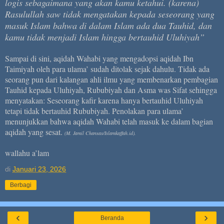
logis sebagaimana yang akan kamu ketahui. (karena)
Rasulullah saw tidak mengatakan kepada seseorang yang
masuk Islam bahwa di dalam Islam ada dua Tauhid, dan
kamu tidak menjadi Islam hingga bertauhid Uluhiyah”
Sampai di sini, aqidah Wahabi yang mengadopsi aqidah Ibn
Taimiyah oleh para ulama’ sudah ditolak sejak dahulu. Tidak ada
seorang pun dari kalangan ahli ilmu yang membenarkan pembagian
Tauhid kepada Uluhiyah, Rububiyah dan Asma was Sifat sehingga
menyatakan: Seseorang kafir karena hanya bertauhid Uluhiyah
tetapi tidak bertauhid Rububiyah. Penolakan para ulama’
menunjukkan bahwa aqidah Wahabi telah masuk ke dalam bagian
aqidah yang sesat.
(M. Jamil Chansas/Islamkaffah.id).
wallahu a’lam
di
Januari 23, 2026
Berbagi
‹
›
Beranda