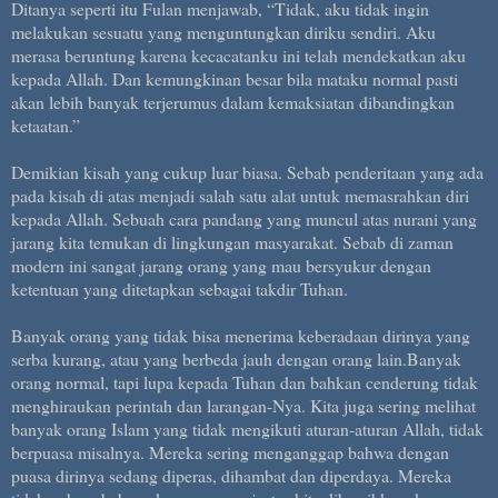
Ditanya seperti itu Fulan menjawab, “Tidak, aku tidak ingin
melakukan sesuatu yang menguntungkan diriku sendiri. Aku
merasa beruntung karena kecacatanku ini telah mendekatkan aku
kepada Allah. Dan kemungkinan besar bila mataku normal pasti
akan lebih banyak terjerumus dalam kemaksiatan dibandingkan
ketaatan.”
Demikian kisah yang cukup luar biasa. Sebab penderitaan yang ada
pada kisah di atas menjadi salah satu alat untuk memasrahkan diri
kepada Allah. Sebuah cara pandang yang muncul atas nurani yang
jarang kita temukan di lingkungan masyarakat. Sebab di zaman
modern ini sangat jarang orang yang mau bersyukur dengan
ketentuan yang ditetapkan sebagai takdir Tuhan.
Banyak orang yang tidak bisa menerima keberadaan dirinya yang
serba kurang, atau yang berbeda jauh dengan orang lain.Banyak
orang normal, tapi lupa kepada Tuhan dan bahkan cenderung tidak
menghiraukan perintah dan larangan-Nya. Kita juga sering melihat
banyak orang Islam yang tidak mengikuti aturan-aturan Allah, tidak
berpuasa misalnya. Mereka sering menganggap bahwa dengan
puasa dirinya sedang diperas, dihambat dan diperdaya. Mereka