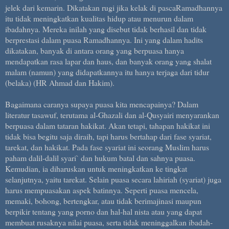
jelek dari kemarin. Dikatakan rugi jika kelak di pascaRamadhannya
itu tidak meningkatkan kualitas hidup atau menurun dalam
ibadahnya. Mereka inilah yang disebut tidak berhasil dan tidak
berprestasi dalam puasa Ramadhannya. Ini yang dalam hadits
dikatakan, banyak di antara orang yang berpuasa hanya
mendapatkan rasa lapar dan haus, dan banyak orang yang shalat
malam (namun) yang didapatkannya itu hanya terjaga dari tidur
(belaka) (HR Ahmad dan Hakim).
Bagaimana caranya supaya puasa kita mencapainya? Dalam
literatur tasawuf, terutama al-Ghazali dan al-Qusyairi menyarankan
berpuasa dalam tataran hakikat. Akan tetapi, tahapan hakikat ini
tidak bisa begitu saja diraih, tapi harus bertahap dari fase syariat,
tarekat, dan hakikat. Pada fase syariat ini seorang Muslim harus
paham dalil-dalil syari` dan hukum batal dan sahnya puasa.
Kemudian, ia diharuskan untuk meningkatkan ke tingkat
selanjutnya, yaitu tarekat. Selain puasa secara lahiriah (syariat) juga
harus mempuasakan aspek batinnya. Seperti puasa mencela,
memaki, bohong, bertengkar, atau tidak berimajinasi maupun
berpikir tentang yang porno dan hal-hal nista atau yang dapat
membuat rusaknya nilai puasa, serta tidak meninggalkan ibadah-