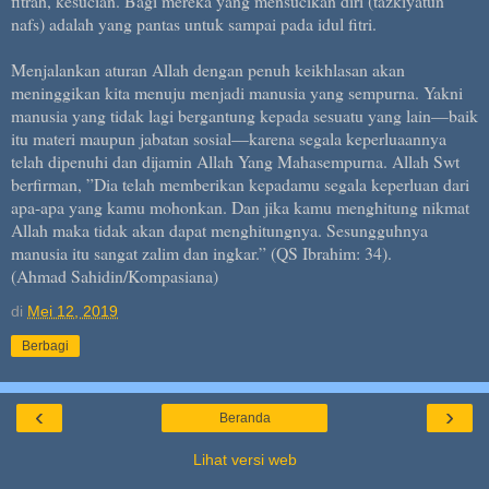
fitrah, kesucian. Bagi mereka yang mensucikan diri (tazkiyatun
nafs) adalah yang pantas untuk sampai pada idul fitri.
Menjalankan aturan Allah dengan penuh keikhlasan akan
meninggikan kita menuju menjadi manusia yang sempurna. Yakni
manusia yang tidak lagi bergantung kepada sesuatu yang lain—baik
itu materi maupun jabatan sosial—karena segala keperluaannya
telah dipenuhi dan dijamin Allah Yang Mahasempurna. Allah Swt
berfirman, ”Dia telah memberikan kepadamu segala keperluan dari
apa-apa yang kamu mohonkan. Dan jika kamu menghitung nikmat
Allah maka tidak akan dapat menghitungnya. Sesungguhnya
manusia itu sangat zalim dan ingkar.” (QS Ibrahim: 34).
(Ahmad Sahidin/Kompasiana)
di
Mei 12, 2019
Berbagi
‹
›
Beranda
Lihat versi web