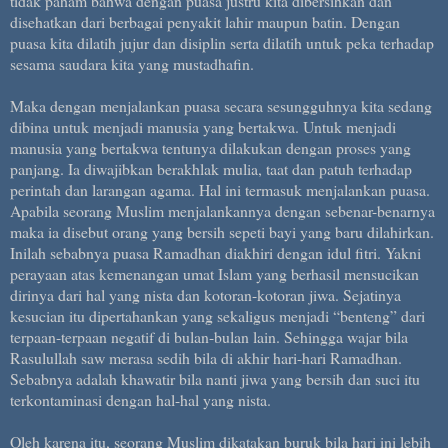
tidak paham bahwa dengan puasa justru kita dibersihkan dan
disehatkan dari berbagai penyakit lahir maupun batin. Dengan
puasa kita dilatih jujur dan disiplin serta dilatih untuk peka terhadap
sesama saudara kita yang mustadhafin.
Maka dengan menjalankan puasa secara sesungguhnya kita sedang
dibina untuk menjadi manusia yang bertakwa. Untuk menjadi
manusia yang bertakwa tentunya dilakukan dengan proses yang
panjang. Ia diwajibkan berakhlak mulia, taat dan patuh terhadap
perintah dan larangan agama. Hal ini termasuk menjalankan puasa.
Apabila seorang Muslim menjalankannya dengan sebenar-benarnya
maka ia disebut orang yang bersih sepeti bayi yang baru dilahirkan.
Inilah sebabnya puasa Ramadhan diakhiri dengan idul fitri. Yakni
perayaan atas kemenangan umat Islam yang berhasil mensucikan
dirinya dari hal yang nista dan kotoran-kotoran jiwa. Sejatinya
kesucian itu dipertahankan yang sekaligus menjadi “benteng” dari
terpaan-terpaan negatif di bulan-bulan lain. Sehingga wajar bila
Rasulullah saw merasa sedih bila di akhir hari-hari Ramadhan.
Sebabnya adalah khawatir bila nanti jiwa yang bersih dan suci itu
terkontaminasi dengan hal-hal yang nista.
Oleh karena itu, seorang Muslim dikatakan buruk bila hari ini lebih