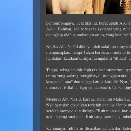
pembimbingnya. Seketika itu, berucaplah Abu Y
Aku".
Bahkan, ada beberapa syatahat yang sulit
ditangkap oleh pemahaman orang yang kualitas k
Ketika Abu Yazid ditanya oleh salah seorang s
mengucapkan, tetapi Tuhan berbicara melalui lid
itu dalam keadaan dirinya mengalami "ittihad" 
Tetapi, sebagian ahli fiqih tak bisa menerima pe
orang yang sedang mengkhayal, mengigau atau m
keadaan "fana" dan tenggelam dalam diri-Nya.
memakai istilah al-isyq (rindu berat), bahkan ju
Menurut Abu Yazid, karena Tuhan itu Maha Suci
Nya haruslah disucikan terlebih dahulu. Untuk it
setelah menyucikan dirinya. "Ruh manusia haru
adalah yang suci pula. Ruh yang memasuki tubuh
Karenanya, ruh harus disucikan dahulu dari koto