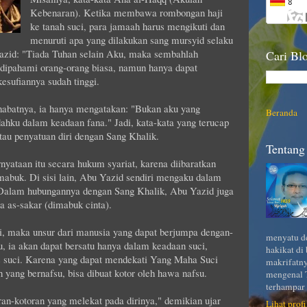
Kebenaran). Ketika membawa rombongan haji
ke tanah suci, para jamaah harus mengikuti dan
menuruti apa yang dilakukan sang mursyid selaku
azid: "Tiada Tuhan selain Aku, maka sembahlah
Cari Blo
 dipahami orang-orang biasa, namun hanya dapat
esufiannya sudah tinggi.
ahabatnya, ia hanya mengatakan: "Bukan aku yang
Beranda
ahku dalam keadaan fana." Jadi, kata-kata yang terucap
atau penyatuan diri dengan Sang Khalik.
Tentang 
rnyataan itu secara hukum syariat, karena diibaratkan
abuk. Di sisi lain, Abu Yazid sendiri mengaku dalam
 Dalam hubungannya dengan Sang Khalik, Abu Yazid juga
ga as-sakar (dimabuk cinta).
, maka unsur dari manusia yang dapat berjumpa dengan-
menyatu de
u, ia akan dapat bersatu hanya dalam keadaan suci,
hakikat di
s suci. Karena yang dapat mendekati Yang Maha Suci
makrifatny
 yang bernafsu, bisa dibuat kotor oleh hawa nafsu.
mengenal T
terhampar 
ran-kotoran yang melekat pada dirinya," demikian ujar
Lihat prof