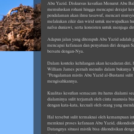
Abu Yazid. Diskursus kesufian Menurut Abu Baka
memuluskan rohani hingga mencapai derajat kes
pendalaman akan ilmu tasawuf, mencari mursyid
melakukan zikir dan wirid untuk mewujudkan hud
nafsu duniawi, serta konsisten untuk menjaga dir
Adapun jalan yang ditempuh Abu Yazid adalah pe
mencapai kefanaan dan penyatuan diri dengan Sa
bersatu dengan-Nya.
Dalam konteks kehilangan akan kesadaran diri, 
William James pernah menulis dalam bukunya The
"Pengalaman mistis Abu Yazid al-Bustami sulit 
mengisahkannya.
Kualitas kesufian semacam itu harus dialami sec
dialaminya sulit terjamah oleh cinta manusia bi
dengan kata-kata, kecuali oleh orang yang men
Hal tersebut sulit termaknai oleh kemampuan int
memknai proses kefanaan Abu Yazid, dikondisik
Datangnya situasi mistik bisa dikondisikan deng