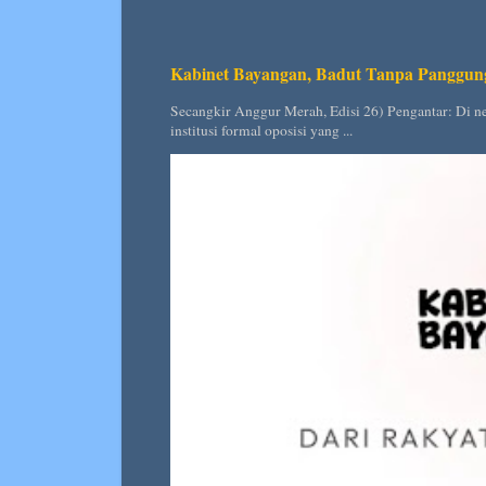
Kabinet Bayangan, Badut Tanpa Panggun
Secangkir Anggur Merah, Edisi 26) Pengantar: Di ne
institusi formal oposisi yang ...