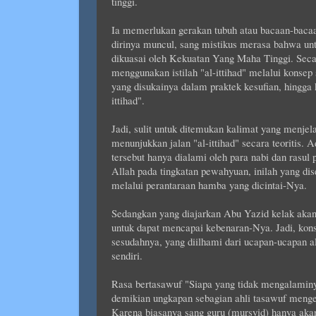
tinggi.
Ia memerlukan gerakan tubuh atau bacaan-bacaa
dirinya muncul, sang mistikus merasa bahwa un
dikuasai oleh Kekuatan Yang Maha Tinggi. Secar
menggunakan istilah "al-ittihad" melalui konsep
yang disukainya dalam praktek kesufian, hingg
ittihad".
Jadi, sulit untuk ditemukan kalimat yang menje
menunjukkan jalan "al-ittihad" secara teoritis.
tersebut hanya dialami oleh para nabi dan rasul
Allah pada tingkatan pewahyuan, inilah yang di
melalui perantaraan hamba yang dicintai-Nya.
Sedangkan yang diajarkan Abu Yazid kelak akan 
untuk dapat mencapai kebenaran-Nya. Jadi, konse
sesudahnya, yang diilhami dari ucapan-ucapan 
sendiri.
Rasa bertasawuf "Siapa yang tidak mengalaminya
demikian ungkapan sebagian ahli tasawuf mengen
Karena biasanya sang guru (mursyid) hanya aka