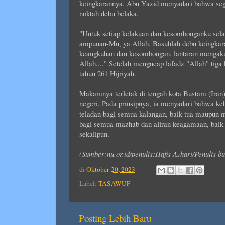
keingkarannya. Abu Yazid menyadari bahwa sega
noktah debu belaka.
"Untuk setiap kelakuan dan kesombonganku sela
ampunan-Mu, ya Allah. Basuhlah debu keingkara
keangkuhan dan kesombongan, lantaran mengaku 
Allah...." Setelah mengucap lafadz "Allah" tig
tahun 261 Hijriyah.
Makamnya terletak di tengah kota Bustam (Iran)
negeri. Pada prinsipnya, ia menyadari bahwa ke
teladan bagi semua kalangan, baik tua maupun 
bagi semua mazhab dan aliran keagamaan, baik y
sekalipun.
(Sumber:nu.or.id/penulis:Hafis Azhari/Penulis 
di
Oktober 20, 2023
Label:
TASAWUF
Posting Lebih Baru