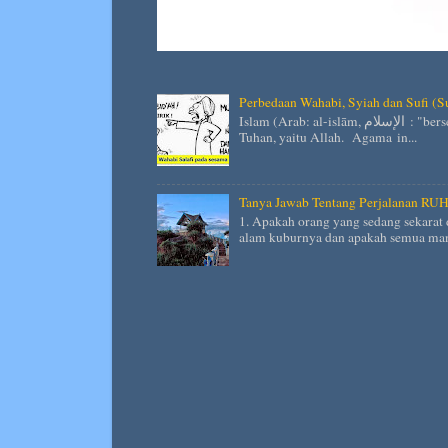
Perbedaan Wahabi, Syiah dan Sufi (S
Islam (Arab: al-islām, الإسلام : "berserah diri kepada Tuhan") adalah agama yang mengimani satu
Tuhan, yaitu Allah. Agama in...
Tanya Jawab Tentang Perjalanan RU
1. Apakah orang yang sedang sekarat 
alam kuburnya dan apakah semua man