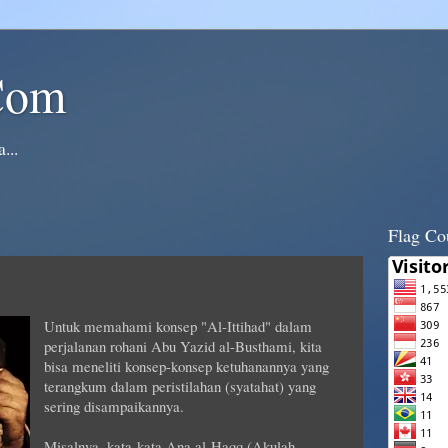
Com
...
Flag Co
Untuk memahami konsep "Al-Ittihad" dalam
perjalanan rohani Abu Yazid al-Busthami, kita
bisa meneliti konsep-konsep ketuhanannya yang
terangkum dalam peristilahan (syatahat) yang
sering disampaikannya.
Misalnya, kata-kata Ana al-Haqq (Akulah