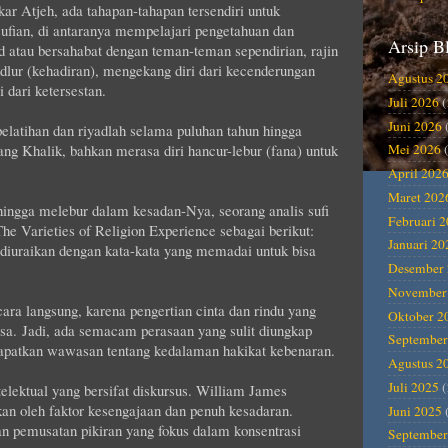
r Atjeh, ada tahapan-tahapan tersendiri untuk
ufian, di antaranya mempelajari pengetahuan dan
Arsip B
 atau bersahabat dengan teman-teman sependirian, rajin
lur (kehadiran), mengekang diri dari kecenderungan
Agustus 2
i dari ketersestan.
Juli 2026
(
Juni 2026
latihan dan riyadlah selama puluhan tahun hingga
ng Khalik, bahkan merasa diri hancur-lebur (fana) untuk
Mei 2026
(
April 202
Maret 202
hingga melebur dalam kesadan-Nya, seorang analis sufi
Februari 
 Varieties of Religion Experience sebagai berikut:
Januari 20
diuraikan dengan kata-kata yang memadai untuk bisa
Desember 
November
ara langsung, karena pengertian cinta dan rindu yang
Oktober 2
asa.
Jadi, ada semacam perasaan yang sulit diungkap
September
dapatkan wawasan tentang kedalaman hakikat kebenaran.
Agustus 2
Juli 2025
(
elektual yang bersifat diskursus. William James
an oleh faktor kesengajaan dan penuh kesadaran.
Juni 2025
an pemusatan pikiran yang fokus dalam konsentrasi
September