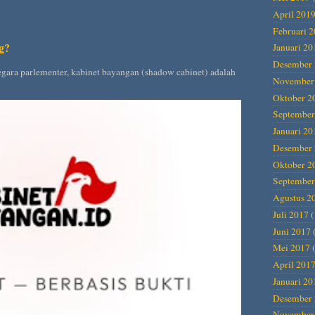
April 201
Februari 
g?
Januari 20
Desember 
gara parlementer, kabinet bayangan (shadow cabinet) adalah
November
Oktober 2
September
Januari 20
Desember 
Oktober 2
September
Agustus 2
Juli 2017
(
Juni 2017
Mei 2017
(
April 201
Januari 20
Desember 
November