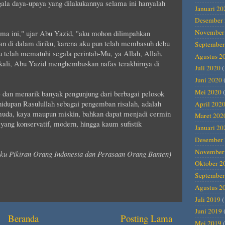
la daya-upaya yang dilakukannya selama ini hanyalah
Januari 20
Desember 
November
ma ini," ujar Abu Yazid, "aku mohon dilimpahkan
n di dalam diriku, karena aku pun telah membasuh debu
September
telah mematuhi segala perintah-Mu, ya Allah, Allah,
Agustus 2
a kali, Abu Yazid menghembuskan nafas terakhirnya di
Juli 2020
(
Juni 2020
Mei 2020
(
 dan menarik banyak pengunjung dari berbagai pelosok
hidupan Rasulullah sebagai pengemban risalah, adalah
April 202
muda, kaya maupun miskin, bahkan dapat menjadi cermin
Maret 202
ang konservatif, modern, hingga kaum sufistik
Januari 20
Desember 
November
buku Pikiran Orang Indonesia dan Perasaan Orang Banten)
Oktober 2
September
Agustus 2
Juli 2019
(
Juni 2019
Beranda
Posting Lama
Mei 2019
(