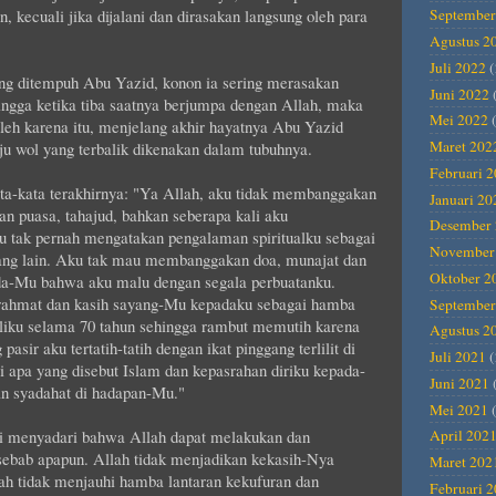
 kecuali jika dijalani dan dirasakan langsung oleh para
September
Agustus 2
Juli 2022
(
ng ditempuh Abu Yazid, konon ia sering merasakan
Juni 2022
hingga ketika tiba saatnya berjumpa dengan Allah, maka
Mei 2022
(
. Oleh karena itu, menjelang akhir hayatnya Abu Yazid
Maret 202
ju wol yang terbalik dikenakan dalam tubuhnya.
Februari 
a-kata terakhirnya: "Ya Allah, aku tidak membanggakan
Januari 20
n puasa, tahajud, bahkan seberapa kali aku
Desember 
 tak pernah mengatakan pengalaman spiritualku sebagai
November
orang lain. Aku tak mau membanggakan doa, munajat dan
Oktober 2
da-Mu bahwa aku malu dengan segala perbuatanku.
rahmat dan kasih sayang-Mu kepadaku sebagai hamba
September
erliku selama 70 tahun sehingga rambut memutih karena
Agustus 2
sir aku tertatih-tatih dengan ikat pinggang terlilit di
Juli 2021
(
 apa yang disebut Islam dan kepasrahan diriku kepada-
Juni 2021
n syadahat di hadapan-Mu."
Mei 2021
(
ai menyadari bahwa Allah dapat melakukan dan
April 202
ebab apapun. Allah tidak menjadikan kekasih-Nya
Maret 202
ah tidak menjauhi hamba lantaran kekufuran dan
Februari 