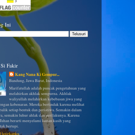
g Ini
Si Fakir
Kang Nana Ki Gempur...
Bandung, Jawa Barat, Indonesia
Marifatullah adalah puncak pengetahuan yang
melahirkan akhlak sempurna. Akhlak
waliyullah melahirkan kebebasan jiwa yang
ngan kebenaran. Mereka bertindak karena melihat
 balik setiap bentuk dan peristiwa. Semakin dalam
a, semakin luhur ahlak dan perilakunya. Karena
uhan berarti menyelami lautan kasih yang
tak bertepi.
il lengkapku