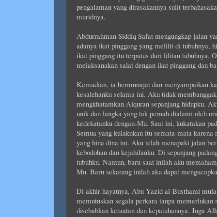
pengalaman yang dirasakannya sulit terbahasakan,
muridnya.
Abdurrahman Siddiq Safat mengungkap jalan ya
adanya ikat pinggang yang melilit di tubuhnya, 
ikat pinggang itu terputus dari lilitan tubuhnya
melaksanakan salat dengan ikat pinggang dan ba
Kemudian, ia bermunajat dan menyampaikan kat
kesalehanku selama ini. Aku tidak membanggaka
mengkhatamkan Alquran sepanjang hidupku. Aku
unik dan langka yang tak pernah dialami oleh 
kedekatanku dengan-Mu. Saat ini, kukatakan pa
Semua yang kulakukan itu semata-mata karena 
yang hina dina ini. Aku telah menapaki jalan b
kebodohan dan kejahilanku. Di sepanjang padang pa
tubuhku. Namun, baru saat inilah aku memahami
Mu. Baru sekarang inilah aku dapat mengucapka
Di akhir hayatnya, Abu Yazid al-Busthami mul
memutuskan segala perkara tanpa memerlukan s
disebabkan ketaatan dan kepatuhannya. Juga All