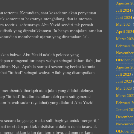
Agustus 2
Juli 2024
(
n tertentu. Kemudian, saat kesadaran akan penyatuan
Juni 2024
tuk sementara hasratnya menghilang, dan ia merasa
a teoritis, sebenarnya Abu Yazid sendiri tak pernah
Mei 2024
(
 sufistik yang dipraktikkannya. Ia hanya menjalani amalan
April 202
a kemudian membentuk ajaran yang dinamakan "al-
Maret 202
Februari 
November
laskan bahwa Abu Yazid adalah pelopor yang
Oktober 2
 Adapun mengenai turunnya wahyu sebagai kalam ilahi, hal
 pilihan-Nya. Apabila sampai seseorang berkat karunia
Agustus 2
sebut "ittihad" sebagai wahyu Allah yang disampaikan
Juli 2023
(
Juni 2023
Mei 2023
(
membentuk thariqoh atau jalan yang dilalui olehnya,
Maret 202
p "ittihad" itu dimunculkan oleh para sufi generasi
alam bawah sadar (syatahat) yang dialami Abu Yazid
Februari 
Januari 20
Desember 
 secara langsung, maka sulit baginya untuk mengerti,"
November
ai teori dan praktek mistisisme dalam dunia tasawuf.
Oktober 2
n menunjukkan jalan dan tempatnya, adapun perkara