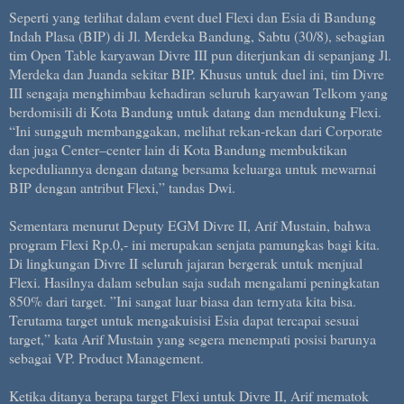
Seperti yang terlihat dalam event duel Flexi dan Esia di Bandung
Indah Plasa (BIP) di Jl. Merdeka Bandung, Sabtu (30/8), sebagian
tim Open Table karyawan Divre III pun diterjunkan di sepanjang Jl.
Merdeka dan Juanda sekitar BIP. Khusus untuk duel ini, tim Divre
III sengaja menghimbau kehadiran seluruh karyawan Telkom yang
berdomisili di Kota Bandung untuk datang dan mendukung Flexi.
“Ini sungguh membanggakan, melihat rekan-rekan dari Corporate
dan juga Center–center lain di Kota Bandung membuktikan
kepeduliannya dengan datang bersama keluarga untuk mewarnai
BIP dengan antribut Flexi,” tandas Dwi.
Sementara menurut Deputy EGM Divre II, Arif Mustain, bahwa
program Flexi Rp.0,- ini merupakan senjata pamungkas bagi kita.
Di lingkungan Divre II seluruh jajaran bergerak untuk menjual
Flexi. Hasilnya dalam sebulan saja sudah mengalami peningkatan
850% dari target. ”Ini sangat luar biasa dan ternyata kita bisa.
Terutama target untuk mengakuisisi Esia dapat tercapai sesuai
target,” kata Arif Mustain yang segera menempati posisi barunya
sebagai VP. Product Management.
Ketika ditanya berapa target Flexi untuk Divre II, Arif mematok