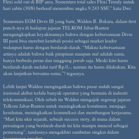
Flexi sold out di BIP area. Sementara total sales Flexi Trendy untuk
hari sabtu (30/8) berhasil menembus angka 9.243 SSF,” kata Dwi.
Sementara EGM Divre III yang baru, Walden R. Bakara, dalam first
punch-nya di hadapan jajaran TELKOM Jabar-Banten
mengungkapkan keyakinannya bahwa dengan kebersamaan Divre
III pasti bisa merebut kembali posisi sebagai market leader
walaupun harus dengan berdarah-darah. “Makna kebersamaan
artinya adalah bahwa baik pimpinan maupun staf adalah sama,
hanya berbeda peran dan tanggung jawab saja. Meski kini harus
berdarah-darah melalui tarif Rp.0,-, namun itu harus dilakukan. Kita
akan lanjutkan bersama-sama,”! tegasnya.
Lebih lanjut Walden mengingatkan bahwa pasar sudah sangat
irasional akibat terlalu banyak operator yang bermain di industri
telekomunikasi. Oleh sebab itu Walden mengajak segenap jajaran
Telkom Jabar-Banten untuk meningkatkan komitmen, menjaga
kesehatan, meningkatkan komunikasi dan membangun kerjasama.
“Mari kita ukir sejarah, sebuah success story, di mana dalam
persaingan yang berdarah-darah ini kita mampu muncul sebagai
pemenang”, tandasnya mengakhiri sambutan singkat dalam
kesempatan tersebut.