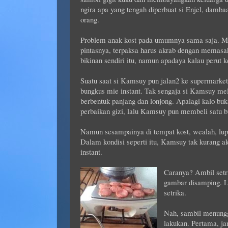
ngira apa yang tengah diperbuat si Enjel, damba
orang.
Problem anak kost pada umumnya sama saja. Mis
pintasnya, terpaksa harus akrab dengan memasa
bikinan sendiri itu, namun apadaya kalau perut k
Suatu saat si Kamsuy pun jalan2 ke supermarket
bungkus mie instant. Tak sengaja si Kamsuy me
berbentuk panjang dan lonjong. Apalagi kalo bu
perbaikan gizi, lalu Kamsuy pun membeli satu bu
Namun sesampainya di tempat kost, wealah, lupa
Dalam kondisi seperti itu, Kamsuy tak kurang a
instant.
Caranya? Ambil setri
gambar disamping. L
setrika.
Nah, sambil menungg
lakukan. Pertama, ja