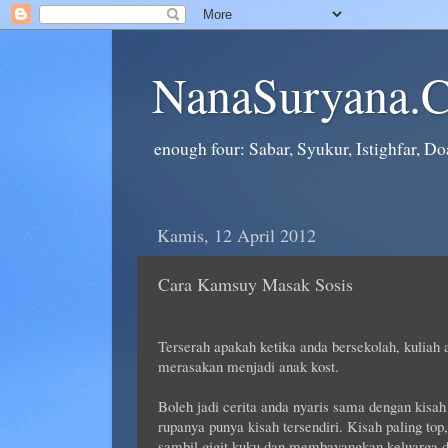
NanaSuryana.
enough four: Sabar, Syukur, Istighfar, Doa
Kamis, 12 April 2012
Cara Kamsuy Masak Sosis
Terserah apakah ketika anda bersekolah, kuliah 
merasakan menjadi anak kost.
Boleh jadi cerita anda nyaris sama dengan kisah
rupanya punya kisah tersendiri. Kisah paling to
sambil gigit kuku dan membayangkan keluarga 