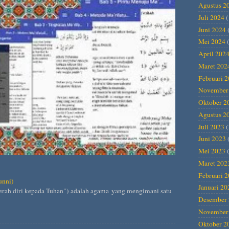
Agustus 2
Juli 2024
(
Juni 2024
Mei 2024
(
April 202
Maret 202
Februari 
November
Oktober 2
Agustus 2
Juli 2023
(
Juni 2023
Mei 2023
(
Maret 202
Februari 
unni)
Januari 20
Desember 
November
Oktober 2