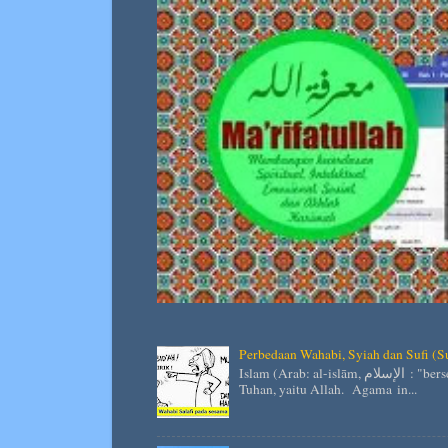
Perbedaan Wahabi, Syiah dan Sufi (S
Islam (Arab: al-islām, الإسلام : "berserah diri kepada Tuhan") adalah agama yang mengimani satu
Tuhan, yaitu Allah. Agama in...