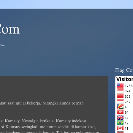
Com
...
Flag Co
atau saat mulai bekerja, barangkali anda pernah
 si Kamsuy. Nostalgia ketika si Kamsuy indekost,
p, si Kamsuy seringkali melamun sendiri di kamar kost,
dan keadaan kampung halaman. Tak jarang pula mengira-