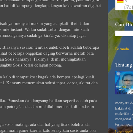
an hati di kampung, lengkap dengan kekhawatiran digebet
alnya, menyoal makan yang acapkali ribet. Jalan
Cari Blo
k mie instant. Walau sudah sebal dengan mie kuah
eroncongannya sudah ga kira2, ya, disantap juga.
. Biasanya sasaran tembak untuk dibeli adalah beberapa
Beranda
lihat beberapa onggokan daging berwarna merah bata
kan Sosis namanya. Pikirnya, demi meningkatkan
Tentang 
ngkus Sosis berisi delapan potong.
 kalo di tempat kost kagak ada kompor apalagi kuali.
kal. Kamsuy menemukan solusi tepat, cepat, akurat dan
ka. Panaskan dan langsung balikan seperti contoh pada
menyatu de
alu potong2 sosis dan mulailah memasak di landasan
hakikat di
makrifatny
mengenal T
u sosis matang, ada dua hal yang tidak boleh anda
terhampar 
ngan main game karena kalo keasyikan sosis anda bisa
Lihat prof