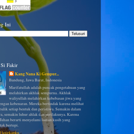
g Ini
Si Fakir
Kang Nana Ki Gempur...
Bandung, Jawa Barat, Indonesia
Marifatullah adalah puncak pengetahuan yang
melahirkan akhlak sempurna. Akhlak
waliyullah melahirkan kebebasan jiwa yang
ngan kebenaran. Mereka bertindak karena melihat
 balik setiap bentuk dan peristiwa. Semakin dalam
a, semakin luhur ahlak dan perilakunya. Karena
uhan berarti menyelami lautan kasih yang
tak bertepi.
il lengkapku