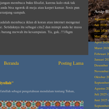
jangan membaca buku filsafat, karena kalo otak tak
nda bisa ngorok di meja atau karpet kamar. Sosis pun
Arsip B
keranjang sampah.
Agustus 2
adalah membaca iklan di koran atau internet mengenai
Juli 2026
(
e. Setidaknya itu sebagai cita2 dan mimpi anda ke masa
Juni 2026
barang mewah itu kesampaian. Ya, gak..!!!//kgm
Mei 2026
(
April 202
Maret 202
Februari 
Januari 20
Beranda
Posting Lama
Desember 
November
Oktober 2
iyullah"
September
Agustus 2
rifatullah sebagai pengetahuan mendalam tentang Tuhan,
Juli 2025
(
Juni 2025
September