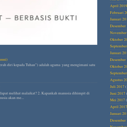
April 201
Februari 
Januari 20
Desember 
November
Oktober 2
September
Januari 20
unni)
Desember 
Oktober 2
September
Agustus 2
Juli 2017
(
H
dapat melihat malaikat? 2. Kapankah manusia dihimpit di
Juni 2017
usia akan me...
Mei 2017
(
April 201
Januari 20
Desember 
November