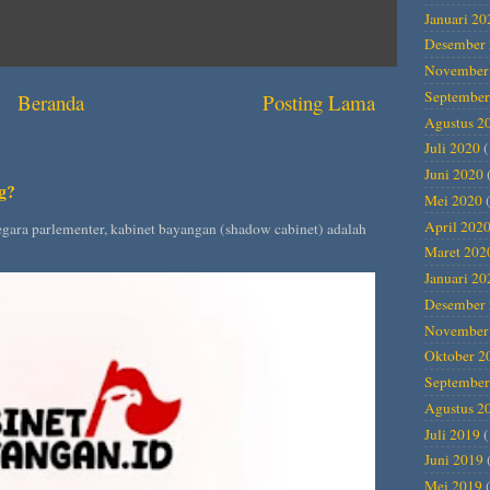
Januari 20
Desember 
November
September
Beranda
Posting Lama
Agustus 2
Juli 2020
(
Juni 2020
g?
Mei 2020
(
April 202
gara parlementer, kabinet bayangan (shadow cabinet) adalah
Maret 202
Januari 20
Desember 
November
Oktober 2
September
Agustus 2
Juli 2019
(
Juni 2019
Mei 2019
(