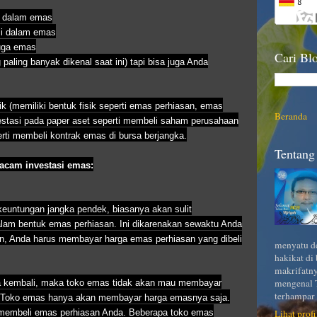
i dalam emas
si dalam emas
uga emas
Cari Blo
aling banyak dikenal saat ini) tapi bisa juga Anda
ik (memiliki bentuk fisik seperti emas perhiasan, emas
Beranda
vestasi pada paper aset seperti membeli saham perusahaan
ti membeli kontrak emas di bursa berjangka.
Tentang 
acam investasi emas:
keuntungan jangka pendek, biasanya akan sulit
lam bentuk emas perhiasan. Ini dikarenakan sewaktu Anda
n, Anda harus membayar harga emas perhiasan yang dibeli
menyatu de
hakikat di
makrifatny
mengenal T
ya kembali, maka toko emas tidak akan mau membayar
terhampar 
. Toko emas hanya akan membayar harga emasnya saja.
membeli emas perhiasan Anda. Beberapa toko emas
Lihat prof