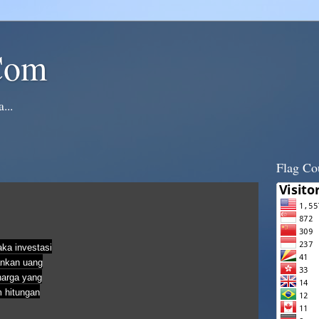
Com
...
Flag Co
ka investasi
ankan uang
harga yang
 hitungan