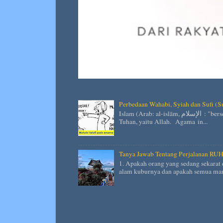
Perbedaan Wahabi, Syiah dan Sufi (S
Islam (Arab: al-islām, الإسلام : "berserah diri kepada Tuhan") adalah agama yang mengimani satu
Tuhan, yaitu Allah. Agama in...
Tanya Jawab Tentang Perjalanan RU
1. Apakah orang yang sedang sekarat 
alam kuburnya dan apakah semua man