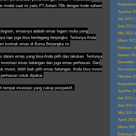
September
ar modal saat ini yaitu PT.Antam TBk dengan kode saham
Agustus 2
Juli 2022
(
Juni 2022
1 kilogram, emasnya adalah emas logam mulia yang
Mei 2022
(
nya tapi juga bisa berdagang berjangka. Tentunya Anda
Maret 202
lam kontrak emas di Bursa Berjangka ini.
Februari 
Januari 20
 dalam emas yang bisa Anda pilih dan lakukan. Tentunya
Desember 
investasi emas batangan dan juga emas perhiasan. Dan
November
k invest, lebih baik pilih emas batangan. Anda bisa invest
perhiasan untuk dipakai.
Oktober 2
September
h tempat investasi yang cukup prospektif..
Agustus 2
Juli 2021
(
Juni 2021
Mei 2021
(
April 202
Maret 202
Februari 