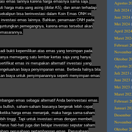
stasi emas lainnya karena harga emasnya sama saja.
Agustus 2
 harga mata uang asing (dolar AS), dan aman terhadap
Juli 2024
(
m sekalipun bisa berinvestasi dalam Koin Emas ONH ini
Juni 2024
an investasi emas lainnya. Bahkan, penamaan ONH pada
Mei 2024
(
guntungkan pemegangnya, karena emas tersebut akan
April 202
 pemasarannya.
Maret 202
Februari 
jadi bukti kepemilikan atas emas yang tersimpan pada
November
i hanya memegang satu lembar kertas saja yang hanya
Oktober 2
ertifikat emas ini merupakan alternatif investasi yang
Agustus 2
ngeluarkan biaya penyimpanan emas. Berbeda halnya bila
Juli 2023
(
kan biaya untuk penyimpanannya seperti menyimpan emas
Juni 2023
Mei 2023
(
Maret 202
bangan emas sebagai alternatif Anda berinvestasi emas.
Februari 
 bullish, saham-saham biasanya bergerak lebih cepat
Januari 20
arti ketika harga emas menanjak, maka harga sama-saham
Desember 
ih tinggi. Tapi untuk investasi emas dengan membeli
November
rus hati-hati juga dan belajar investasi seputar saham
Oktober 2
m saham perusahaan pertambangan emas. Perusahaan