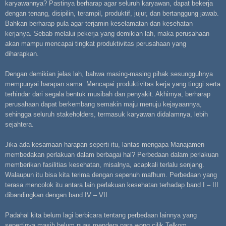
karyawannya? Pastinya berharap agar seluruh karyawan, dapat bekerja
dengan tenang, disipilin, terampil, produktif, jujur, dan bertanggung jawab.
Bahkan berharap pula agar terjamin keselamatan dan kesehatan
kerjanya. Sebab melalui pekerja yang demikian lah, maka perusahaan
akan mampu mencapai tingkat produktivitas perusahaan yang
diharapkan.
Dengan demikian jelas lah, bahwa masing-masing pihak sesungguhnya
mempunyai harapan sama. Mencapai produktivitas kerja yang tinggi serta
terhindar dari segala bentuk musibah dan penyakit. Akhirnya, berharap
perusahaan dapat berkembang semakin maju menuju kejayaannya,
sehingga seluruh stakeholders, termasuk karyawan didalamnya, lebih
sejahtera.
Jika ada kesamaan harapan seperti itu, lantas mengapa Manajamen
membedakan perlakuan dalam berbagai hal?
Perbedaan dalam perlakuan
memberikan fasilitias kesehatan, misalnya, acapkali terlalu senjang.
Walaupun itu bisa kita terima dengan sepenuh mafhum. Perbedaan yang
terasa mencolok itu antara lain perlakuan kesehatan terhadap band I – III
dibandingkan dengan band IV – VII.
Padahal kita belum lagi berbicara tentang perbedaan lainnya yang
sepertinya masih belum puas mendera para wong cilik Telkom.