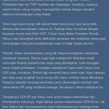
Perbedaan dari sisi THP, fasilitas dan tunjangan, misalnya, rupanya
masih belum cukup mampu menunjukkan bahwa betapa semakin
lebarnya kesenjangan yang terjadi.
Tentu saja kaum wong cilik bukan tidak mensyukuri apa yang telah
diterima dari perusahaan selama ini. Apalagi kalau itu terkait dengan
limpahan rezeki dari Allah SWT, Tuhan Yang Maha Pemeberi Rezeki.
Hanya saja barangkali perlu dilakukan penataan dan kebijakan ulang agar
kesenjangan menyoal kesejahteraan saat ini tidak terlalu ekstrim.
Terlebih dalam hal kesehatan yang tak hanya merupakan kebutuhan
mendasar manusia. Namun juga bagi manajemen ditujukan untuk
mencapai tingkat produktivitas kerja yang diharapkan. Lalu mengapa
harus terjadi perbedaan, mengapa manajemen harus pelit hanya soal
USG saja, misalnya. Belum lagi menyoal biaya rawat-inap, biaya operasi
dan obat yang acapkali kaum wong cilik harus nombok biaya dibuatnya.
Rupanya falsafah tentang kesehatan perlu direnungkan kembali oleh
rekan-rekan HR yang notabene sebagai ”eksekutor” dalam kebijakan ini.
Tampaknya SEKAR pun harus turut ambil bagian memikirkan dan
memberikan solusinya. Ingat bahwa ukuran keberhasilan SEKAR itu, tak
bisa diukur dari kemampuannya atau keberhasilannya melengserkan