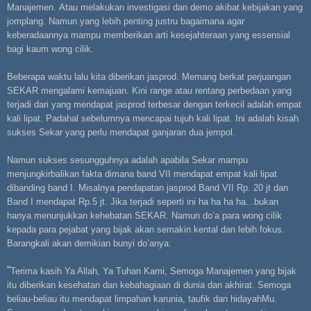
Manajemen.
Atau melakukan investigasi dan demo akibat kebijakan yang
jomplang. Namun yang lebih penting justru bagaimana agar
keberadaannya mampu memberikan arti kesejahteraan yang essensial
bagi kaum wong cilik.
Beberapa waktu lalu kita diberikan jasprod. Memang berkat perjuangan
SEKAR mengalami kemajuan. Kini range atau rentang perbedaan yang
terjadi dari yang mendapat jasprod terbesar dengan terkecil adalah empat
kali lipat. Padahal sebelumnya mencapai tujuh kali lipat. Ini adalah kisah
sukses Sekar yang perlu mendapat ganjaran dua jempol.
Namun sukses sesungguhnya adalah apabila Sekar mampu
menjungkirbalikan fakta dimana band VII mendapat empat kali lipat
dibanding band I. Misalnya pendapatan jasprod Band VII Rp. 20 jt dan
Band I mendapat Rp.5 jt. Jika terjadi seperti ini ha ha ha ha...bukan
hanya menunjukkan kehebatan SEKAR. Namun do’a para wong cilik
kepada para pejabat yang bijak akan semakin kental dan lebih fokus.
Barangkali akan demikian bunyi do’anya:
”
Terima kasih Ya Allah, Ya Tuhan Kami, Semoga Manajemen yang bijak
itu diberikan kesehatan dan kebahagiaan di dunia dan akhirat. Semoga
beliau-beliau itu mendapat limpahan karunia, taufik dan hidayahMu.