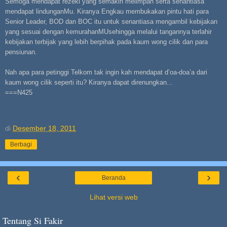
Semoga mendapat rezeki yang semakin melimpah serta senantiasa
mendapat lindunganMu. Kiranya Engkau membukakan pintu hati para
Senior Leader, BOD dan BOC itu untuk senantiasa mengambil kebijakan
yang sesuai dengan kemurahanMUsehingga melalui tangannya terlahir
kebijakan terbijak yang lebih berpihak pada kaum wong cilik dan para
pensiunan.
Nah apa para petinggi Telkom tak ingin kah mendapat d’oa-doa’a dari
kaum wong cilik seperti itu? Kiranya dapat direnungkan...
===N425
di
Desember 18, 2011
Berbagi
‹
›
Beranda
Lihat versi web
Tentang Si Fakir