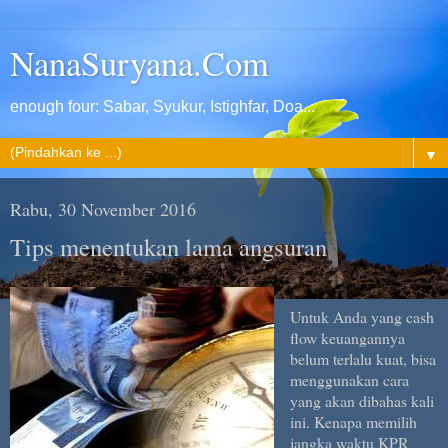
NanaSuryana.Com
enough four: Sabar, Syukur, Istighfar, Doa...
▼
Rabu, 30 November 2016
Tips menentukan lama angsuran
Untuk Anda yang cash
flow keuangannya
belum terlalu kuat, bisa
menggunakan cara
yang akan dibahas kali
ini. Kenapa memilih
jangka waktu KPR