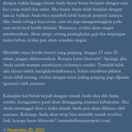
dengan waktu hingga bisnis Anda benar benar berjalan dengan arus
kas yang stabil dan sehat. Jika bisnis Anda telah berjalan dengan
lancar, bahkan Anda bisa membeli lebih banyak properti lainnya.
Jika Anda sebagai karyawan, cara ini juga menguntungkan pada
saat awal-awal kredit dimulai. Biasanya, cicilan akan sangat
memberatkan. Akan tetapi, seiring peningkatan gaji dan tunjangan
maka beban cicilan pun akan semakin ringan.
Memiliki masa kredit (tenor) yang panjang, hingga 15 atau 20
tahun, jangan dikhawatirkan. Kenapa harus khawatir? Apalagi, jika
Anda sudah mampu membiayai cicilannya sendiri. Tentulah tidak
ada alasan untuk mengkhawatirkannya. Selain membuat pikiran
Anda lebih tenang, cicilan dengan tenor paling panjang juga dijamin
(garansi) oieh asuransi.
Kalaupun hal buruk terjadi dengan rumah Anda atau diri Anda
sendiri, kerugiannya pasti akan ditanggung asuransi kebakaran. Jika
Anda meninggal dum‘a maka rumah Anda pun akan dilunasi oleh
asuransi. Keluarga Anda akan tetap bisa memilik rumah tersebut.
Jadi, kenapa harus khawatir? (memulaibisnisproperti.com)
di
November 30, 2016