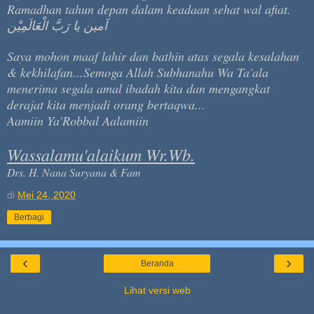
Ramadhan tahun depan dalam keadaan sehat wal afiat.
آمين يا رَبَّ الْعَالَمِيْن
Saya mohon maaf lahir dan bathin atas segala kesalahan
& kekhilafan...Semoga Allah Subhanahu Wa Ta'ala
menerima segala amal ibadah kita dan mengangkat
derajat kita menjadi orang bertaqwa...
Aamiin Ya'Robbal Aalamiin
Wassalamu'alaikum Wr.Wb.
Drs. H. Nana Suryana & Fam
di
Mei 24, 2020
Berbagi
‹
›
Beranda
Lihat versi web